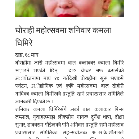
घाेराही महाेत्सवमा शनिवार कमला
घिमिरे
दाङ, १८ माघ
घाेराहीमा जारी महाेत्सवमा बाल कलाकार कमला घिमीरे
अाउने भएकी छिन् । दाङ चेम्बर अफ कमर्सकाे
अायाेजनामा माघ १० गतेदेखी घाेराहीमा सुरू भएकमे
पर्यटन, अाैद्याेगिक एवं कृषि महाेत्सवमा बाल दाेहाेरी
गायिका कमला घिमीरेकाे प्रस्तुति रहने प्रचारप्रसार समितिले
जानकारी दिएकाे छ ।
शनिवार कमला घिमिरेसँगै अर्का बाल कलाकार पिन्स
लम्साल, युवाहरूमाझ लाेकप्रीय गायक दुर्गेश थापा, दीक्षा
सुनार, ढाकाराम पाैडेलकाे पनि शनिवार प्रस्तुति रहने महाेत्सव
प्रचारप्रसार समितिका सह-संयाेजक अार.के.शीतलले