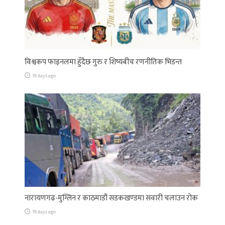
विश्वकप फाइनलमा हुँदैछ गुरु र शिष्यबीच रणनीतिक भिडन्त
19 days ago
नारायणगढ-मुग्लिन र काठमाडौं सडकखण्डमा सवारी चलाउन रोक
19 days ago