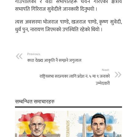
गाउपालिका र वडा सभापतिहरू चयन गरिएकाे क्षेत्रीय
सभापति गिरिराज सुवेदीले जानकारी दिनुभयाे ।
त्यस अवसरमा भाेजराज पाण्डे, खजराज पाण्डे, कृष्ण सुवेदी,
धुर्व पुन, नारायण जिएमकाे उपस्थिति रहेकाे थियाे ।
Previous:
काठ देख्दा आकृति नै सम्झने जगुलाल
Next:
राष्ट्रियसभा सदस्यका लागि प्रदेश नं. ५ मा ९ जनाको
उम्मेदवारी
सम्बन्धित समाचारहरु