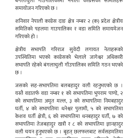
बंगलाचुली गाँउपालिकामा नेपाली काग्रेसकाे समितिहरू
समायाेजन गरिएकाे छ ।
शनिवार नेपाली काग्रेस दाङ क्षेत्र नम्बर २ (क) प्रदेश क्षेत्रीय
समितिकाे पहलमा गाउपालिका र वडा समिति समायमेजन
गरिएकाे हाे ।
क्षेत्रीय सभापति गरिराज सुवेदी लगायत नेताहरूकाे
उपस्थितिमा भएकाे काग्रेसकाे भेलाले जागेश्वर अधिकारी
सभापति रहेकाे बंगलाचुली गाँउपालिका समिति गठन भएकाे
छ ।
जसकाे सह-सभापतिमा बलबहादुर वली रहनुभएकाे छ ।
यस्तै वडातर्फ वडा नम्बर १ काे सभापतिमा भुपराम पाण्डे, २
काे सभापतिमा अमृत मल्ल, ३ काे सभापतिमा निमबहादुर
घर्ती, ४ काे सभापतिमा धनेश्वर पुलामी, ५ काे सभापतिमा
केशव घर्ती क्षेत्री, ६ काे सभापतिमा धनबहादुर घर्ती, ७ काे
सभापतिमा तेजबहादुर खत्री र ८ काे सभापतिमा ज्ञानहादुर
वली चयन हुनुभएकाे छ । बृहत् छलफलबाट सर्वसहमतिमा