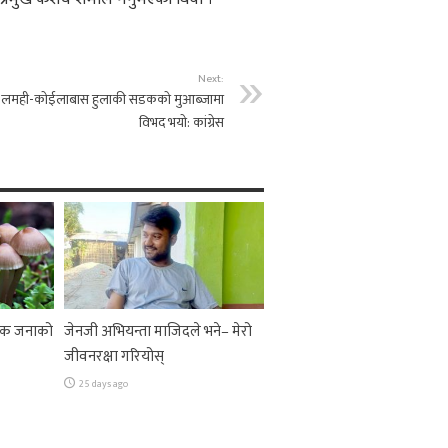
Next:
लमही-काेईलाबास हुलाकी सडककाे मुआब्जामा
विभद भयाे: कांग्रेस
 एक जनाको
जेनजी अभियन्ता माजिदले भने– मेरो
जीवनरक्षा गरियोस्
25 days ago