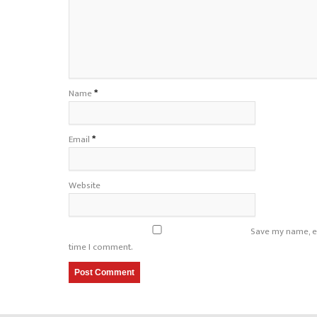
Name
*
Email
*
Website
Save my name, em
time I comment.