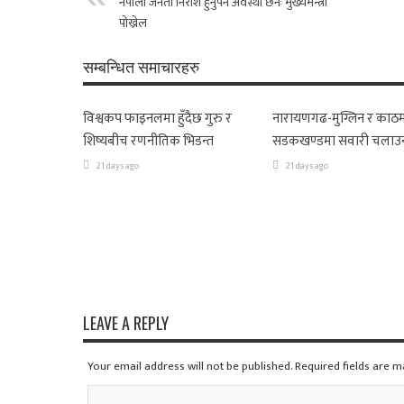
नेपाली जनता निराश हुनुपर्ने अवस्था छैनः मुख्यमन्त्री
पोख्रेल
सम्बन्धित समाचारहरु
विश्वकप फाइनलमा हुँदैछ गुरु र
नारायणगढ-मुग्लिन र काठम
शिष्यबीच रणनीतिक भिडन्त
सडकखण्डमा सवारी चलाउ
21 days ago
21 days ago
LEAVE A REPLY
Your email address will not be published. Required fields are 