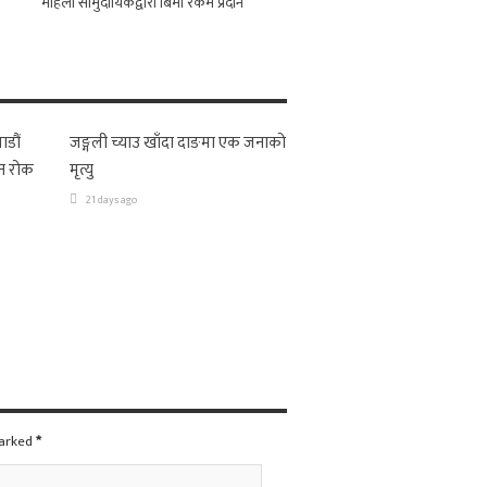
महिला सामुदायिकद्वारा बिमा रकम प्रदान
ाडौं
जङ्गली च्याउ खाँदा दाङमा एक जनाको
न रोक
मृत्यु
21 days ago
marked
*