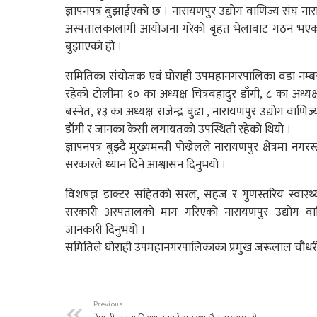
ज्ञापनपत्र बुझाईएकाे छ । नारायणपुर उद्याेग वाणिज्य संघ न
अस्पतालकालागी आयाेजना गरेकाे बृृृृहत भेलाबाट गठन भएकाे 
बुझाएकाे हाे ।
समितिका संयाेजक एवं घाेराही उपमहानगरपालिका वडा नम्बर 
रहेकाे टाेलीमा १० का अध्यक्ष चित्रबहादुर डाँगी, ८ का अध्यक्
बस्नेत, १३ का अध्यक्ष राजेन्द्र बुढा , नारायणपुर उद्याेग वाणि
डाँगी र जानका केसी लगायतकाे उपस्थिती रहेकाे थियाे ।
ज्ञापनपत्र बुझ्दै मुख्यमन्त्री पाेख्रेलले नारायणपुर क्षेत्रमा
सरकारले ध्यान दिने आश्वासन दिनुभयाे ।
विशषज्ञ डाक्टर सहितकाे सरल, सहज र गुणस्तरिय स्वास्थ्य
सरकारी अस्पतालकाे माग गरिएकाे नारायणपुर उद्याेग वाणि
जानकारी दिनुभयाे ।
समितिले घाेराही उपमहानगरपालिकाका प्रमुख जरूलाल चाैधरील
Previous: