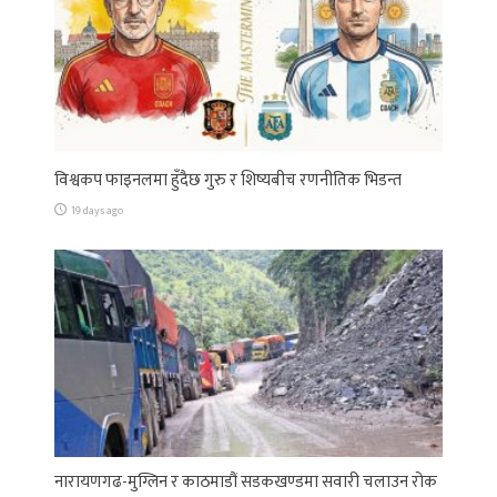
विश्वकप फाइनलमा हुँदैछ गुरु र शिष्यबीच रणनीतिक भिडन्त
19 days ago
नारायणगढ-मुग्लिन र काठमाडौं सडकखण्डमा सवारी चलाउन रोक