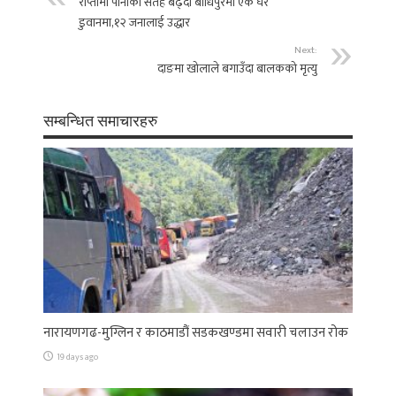
राप्तीमा पानीको सतह बढ्दा बोधिपुरमा एक घर
डुवानमा,१२ जनालाई उद्धार
Next:
दाङमा खोलाले बगाउँदा बालकको मृत्यु
सम्बन्धित समाचारहरु
नारायणगढ-मुग्लिन र काठमाडौं सडकखण्डमा सवारी चलाउन रोक
19 days ago