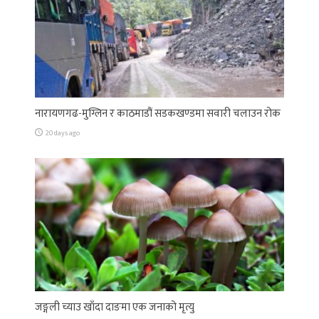
नारायणगढ-मुग्लिन र काठमाडौं सडकखण्डमा सवारी चलाउन रोक
20 days ago
जङ्गली च्याउ खाँदा दाङमा एक जनाको मृत्यु