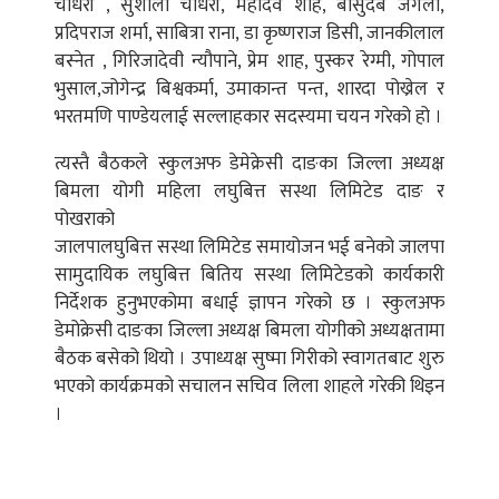
चौधरी , सुशीला चौधरी, महादेव शाह, बासुदेब जंगली,
प्रदिपराज शर्मा, साबित्रा राना, डा कृष्णराज डिसी, जानकीलाल
बस्नेत , गिरिजादेवी न्यौपाने, प्रेम शाह, पुस्कर रेग्मी, गोपाल
भुसाल,जोगेन्द्र बिश्वकर्मा, उमाकान्त पन्त, शारदा पोख्रेल र
भरतमणि पाण्डेयलाई सल्लाहकार सदस्यमा चयन गरेको हो ।
त्यस्तै बैठकले स्कुलअफ डेमेक्रेसी दाङका जिल्ला अध्यक्ष
बिमला योगी महिला लघुबित्त सस्था लिमिटेड दाङ र
पोखराको
जालपालघुबित्त सस्था लिमिटेड समायोजन भई बनेको जालपा
सामुदायिक लघुबित्त बितिय सस्था लिमिटेडको कार्यकारी
निर्देशक हुनुभएकोमा बधाई ज्ञापन गरेको छ । स्कुलअफ
डेमोक्रेसी दाङका जिल्ला अध्यक्ष बिमला योगीको अध्यक्षतामा
बैठक बसेको थियो । उपाध्यक्ष सुष्मा गिरीको स्वागतबाट शुरु
भएको कार्यक्रमको सचालन सचिव लिला शाहले गरेकी थिइन
।