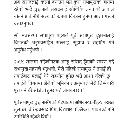
अब संसदलाई कस्तो बनाउने भन्ने कुरा सभामुखको हातमा
रहेको भन्दै ढुङ्गानाले संसदलाई साँच्चिकै जनताको आवाज
बोल्ने प्रतिनिधि संस्थाको रुपमा विकास हुनेमा आशा गरेको
बताउनुभयो ।
सो अवसरमा सभामुख महराले पूर्व सभामुख ढुङ्गानालाई
विगतको अनुभवसहित सल्लाह, सुझाव र सहयोग गर्न
अनुरोध गर्नुभयो ।
२०४८ सालमा पहिलोपटक आफू सांसद हुँदाको स्मरण गर्दै
सभामुख महराले भन्नुभयो, ‘मेरो पहिलो सभामुख नै तपाईं हो ।
तपाईंबाट मलाई धेरै सहयोग हुनेछ भन्ने आशा गरेको छु ।
तपाईंले विगतमा खेलेको भूमिका र अनुभवले मेरो जिम्मेवारी
पूरा गर्न धेरै सजिलो हुन्छ भन्ने लागेको छ ।’
पूर्वसभामुख ढुङ्गानासँगको भेटघाटमा अधिकारकर्मीहरु पद्मरत्न
तुलाधर, वीरेन्द्रप्रसाद मिश्र, विद्याधर मल्लिक लगायतको पनि
उपस्थिति रहेको थियो ।