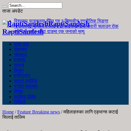
ताजा अपडेट
विश्वकप फाइनलमा हुँदैछ गुरु र शिष्यबीच रणनीतिक भिडन्त
RaptiSandesh
नारायणगढ-मुग्लिन र काठमाडौं सडकखण्डमा सवारी चलाउन रोक
RaptiSandesh
जङ्गली च्याउ खाँदा दाङमा एक जनाको मृत्यु
मुख्य पृष्ठ
समाचार
खेलकुद
प्रवास
समाज
विचार
मनोरञ्जन
सूचना प्रविधि
प्रदेश समाचार
विशेष
साहित्य विशेष
भिडियो
Home
/
Feature Breaking news
/
महिलाहरुका लागि एड्भान्स कटाई
सिलाई तालिम