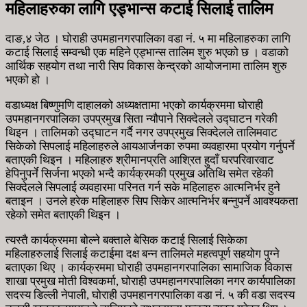
महिलाहरुका लागि एड्भान्स कटाई सिलाई तालिम
दाङ,४ जेठ । घोराही उपमहानगरपालिका वडा नं. ५ मा महिलाहरुका लागि
कटाई सिलाई सम्वन्धी एक महिने एड्भान्स तालिम शुरु भएको छ । वडाको
आर्थिक सहयोग तथा नारी सिप विकास केन्द्रको आयोजनामा तालिम शुरु
भएको हो ।
वडाध्यक्ष बिष्णुमणि दाहालको अध्यक्षतामा भएको कार्यक्रममा घोराही
उपमहानगरपालिका उपप्रमुख सिता न्यौपाने सिक्देलले उद्घाटन गरेकी
थिइन । तालिमको उद्घाटन गर्दै नगर उपप्रमुख सिक्देलले तालिमवाट
सिकेको सिपलाई महिलाहरुले आयआर्जनका रुपमा व्यवहारमा प्रयोग गर्नुपर्ने
बताएकी थिइन । महिलाहरु श्रीमानप्रति आश्रित हुदाँ घरपरिवारवाट
हेपिनुपर्ने सिर्जना भएको भन्दै कार्यक्रमकी प्रमुख अतिथि समेत रहेकी
सिक्देलले सिपलाई व्यवहारमा परिनत गर्न सके महिलाहरु आत्मनिर्भर हुने
बताइन । उनले हरेक महिलाहरु सिप सिकेर आत्मनिर्भर बन्नुपर्ने आवश्यकता
रहेको समेत बताएकी थिइन ।
त्यस्तै कार्यक्रममा बोल्ने बक्ताले बेसिक कटाई सिलाई सिकेका
महिलाहरुलाई सिलाई कटाईमा दक्ष बन्न तालिमले महत्वपूर्ण सहयोग पुग्ने
बताएका थिए । कार्यक्रममा घोराही उपमहानगरपालिका सामाजिक विकास
शाखा प्रमुख मोती विश्वकर्मा, घोराही उपमहानगरपालिका नगर कार्यपालिका
सदस्य डिल्ली नेपाली, घोराही उपमहानगरपालिका वडा नं. ५ की वडा सदस्य