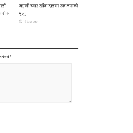
ाडौं
जङ्गली च्याउ खाँदा दाङमा एक जनाको
न रोक
मृत्यु
19 days ago
marked
*