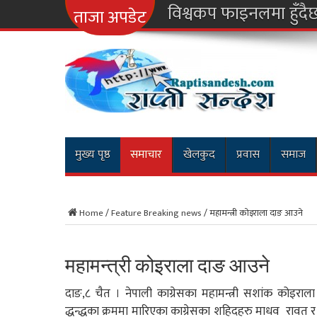
नारायणगढ
ताजा अपडेट
मुख्य पृष्ठ
समाचार
खेलकुद
प्रवास
समाज
Home
/
Feature Breaking news
/
महामन्त्री कोइराला दाङ आउने
महामन्त्री कोइराला दाङ आउने
दाङ,८ चैत । नेपाली काग्रेसका महामन्त्री सशांक कोइरा
द्धन्द्धका क्रममा मारिएका काग्रेसका शहिदहरु माधव रावत र 