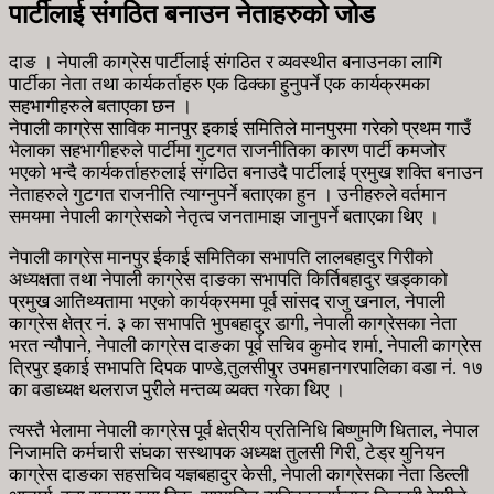
पार्टीलाई संगठित बनाउन नेताहरुको जोड
दाङ । नेपाली काग्रेस पार्टीलाई संगठित र व्यवस्थीत बनाउनका लागि
पार्टीका नेता तथा कार्यकर्ताहरु एक ढिक्का हुनुपर्ने एक कार्यक्रमका
सहभागीहरुले बताएका छन ।
नेपाली काग्रेस साविक मानपुर इकाई समितिले मानपुरमा गरेको प्रथम गाउँ
भेलाका सहभागीहरुले पार्टीमा गुटगत राजनीतिका कारण पार्टी कमजोर
भएको भन्दै कार्यकर्ताहरुलाई संगठित बनाउदै पार्टीलाई प्रमुख शक्ति बनाउन
नेताहरुले गुटगत राजनीति त्याग्नुपर्ने बताएका हुन । उनीहरुले वर्तमान
समयमा नेपाली काग्रेसको नेतृत्व जनतामाझ जानुपर्ने बताएका थिए ।
नेपाली काग्रेस मानपुर ईकाई समितिका सभापति लालबहादुर गिरीको
अध्यक्षता तथा नेपाली काग्रेस दाङका सभापति किर्तिबहादुर खड्काको
प्रमुख आतिथ्यतामा भएको कार्यक्रममा पूर्व सांसद राजु खनाल, नेपाली
काग्रेस क्षेत्र नं. ३ का सभापति भुपबहादुर डागी, नेपाली काग्रेसका नेता
भरत न्यौपाने, नेपाली काग्रेस दाङका पूर्व सचिव कुमोद शर्मा, नेपाली काग्रेस
त्रिपुर इकाई सभापति दिपक पाण्डे,तुलसीपुर उपमहानगरपालिका वडा नं. १७
का वडाध्यक्ष थलराज पुरीले मन्तव्य व्यक्त गरेका थिए ।
त्यस्तै भेलामा नेपाली काग्रेस पूर्व क्षेत्रीय प्रतिनिधि बिष्णुमणि धिताल, नेपाल
निजामति कर्मचारी संघका सस्थापक अध्यक्ष तुलसी गिरी, टेड्र युनियन
काग्रेस दाङका सहसचिव यज्ञबहादुर केसी, नेपाली काग्रेसका नेता डिल्ली