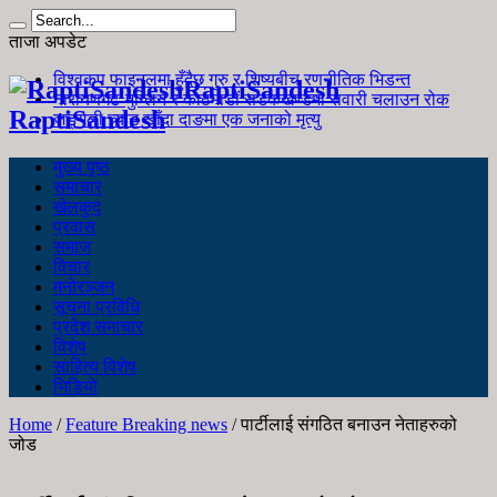
ताजा अपडेट
विश्वकप फाइनलमा हुँदैछ गुरु र शिष्यबीच रणनीतिक भिडन्त
RaptiSandesh
नारायणगढ-मुग्लिन र काठमाडौं सडकखण्डमा सवारी चलाउन रोक
RaptiSandesh
जङ्गली च्याउ खाँदा दाङमा एक जनाको मृत्यु
मुख्य पृष्ठ
समाचार
खेलकुद
प्रवास
समाज
विचार
मनोरञ्जन
सूचना प्रविधि
प्रदेश समाचार
विशेष
साहित्य विशेष
भिडियो
Home
/
Feature Breaking news
/
पार्टीलाई संगठित बनाउन नेताहरुको
जोड