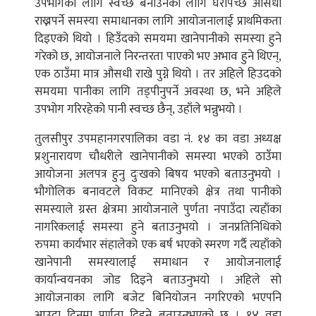
उपभोगका लागि स्वच्छ बनाउनका लागि घरैपिच्छे औसधी
राख्नपर्ने समस्या समाधानका लागि आयोजनालाई प्राथमिकता
दिइएको थियो । हिउँदको समयमा खानेपानीको समस्या हुने
गरेको छ, आयोजनाले निरन्तरता पाएको भए अभाव हुने थिएन्,
एक ठाउँमा मात्र औसधी राखे पुग्ने थियो । तर अहिले हिउदको
समयमा पानीका लागि तड्पीनुपर्ने अवस्था छ, भने अहिले
उपभोग गरिरहेको पानी स्वच्छ छैन्, उहाँले भन्नुभयो ।
तुलसीपुर उपमहानगरपालिका वडा नं. १४ का वडा अध्यक्ष
प्रशुनारायण चौधरीले खानेपानीको समस्या भएको ठाउँमा
आयोजना अलपत्र हुनु दुःखको बिषय भएको बताउनुभयो ।
भौगोलिक बनावटले विकट मानिएको क्षेत्र तथा पानीको
समस्याले ग्रस्त क्षेत्रमा आयोजनाले पुर्णता नपाउँदा त्यहाँका
नागरिकलाई समस्या हुने बताउनुभयो । जनप्रतिनिधिको
रुपमा कार्यभार संहालेको एक बर्ष भएको स्मरण गर्दै त्यहाँको
खानेपानी समस्यालाई समाधान र आयोजनालाई
कार्यान्वयनका जोड दिइने बताउनुभयो । अहिले सो
आयोजनाका लागि बजेट बिनियोजन नगरिएको भएपनि
आउदा दिनमा पूर्णता दिइने बताउनुभएको छ । १४ वडा