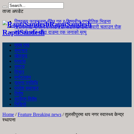
ताजा अपडेट
विश्वकप फाइनलमा हुँदैछ गुरु र शिष्यबीच रणनीतिक भिडन्त
RaptiSandesh
नारायणगढ-मुग्लिन र काठमाडौं सडकखण्डमा सवारी चलाउन रोक
RaptiSandesh
जङ्गली च्याउ खाँदा दाङमा एक जनाको मृत्यु
मुख्य पृष्ठ
समाचार
खेलकुद
प्रवास
समाज
विचार
मनोरञ्जन
सूचना प्रविधि
प्रदेश समाचार
विशेष
साहित्य विशेष
भिडियो
Home
/
Feature Breaking news
/
तुलसीपुरमा थप नगर स्वास्थ्य केन्द्र
स्थापना