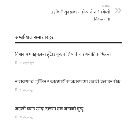
Next:
३३ केजी सुन प्रकरण डीएसपी प्रजित केसी
नियन्त्रणमा
सम्बन्धित समाचारहरु
विश्वकप फाइनलमा हुँदैछ गुरु र शिष्यबीच रणनीतिक भिडन्त
23 days ago
नारायणगढ-मुग्लिन र काठमाडौं सडकखण्डमा सवारी चलाउन रोक
23 days ago
जङ्गली च्याउ खाँदा दाङमा एक जनाको मृत्यु
23 days ago