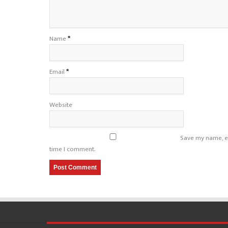
Name
*
Email
*
Website
Save my name, em
time I comment.