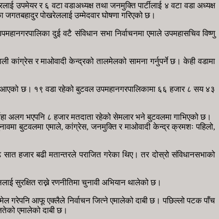
रलाई उपमेयर र ६ वटा वडाअध्यक्ष तथा जनमुक्ति पार्टीलाई ४ वटा वडा अध्यक्ष
्रका जगतबहादुर पोखरेललाई उम्मेदवार घोषणा गरिएको छ।
 उपमहानगरपालिका दुई वटै संविधान सभा निर्वाचनमा एमाले उपमहासचिव विष्णु
ांग्रेस र माओवादी केन्द्रको तालमेलको सामना गर्नुपर्ने छ। केही वडामा
ा मान्दै आएको छ। १९ वडा रहेको बुटवल उपमहानगरपालिकामा ६६ हजार ८ सय ४३
ो पर्रोहा अलग भएपनि ८ हजार मतदाता रहेको सेमलार भने बुटवलमा गाभिएको छ।
ावमा बुटवलमा एमाले, कांग्रेस, जनमुक्ति र माओवादी केन्द्र क्रमशः पहिलो,
ाढे सात हजार बढी मतान्तरले पराजित गरेका थिए। तर दोस्रो संविधानसभाको
नलाई सुरक्षित राख्ने रणनीतिमा चुनावी अभियान थालेको छ।
ेल गरेपनि आफू एक्लैले निर्वाचन जित्ने एमालेको दाबी छ। पछिल्लो पटक पाँच
 जितेको एमालेको दाबी छ।