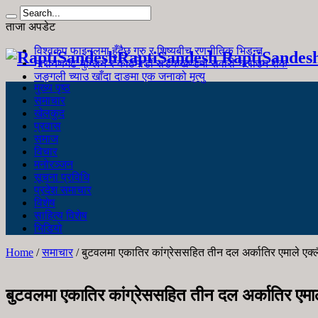
ताजा अपडेट
विश्वकप फाइनलमा हुँदैछ गुरु र शिष्यबीच रणनीतिक भिडन्त
RaptiSandesh RaptiSandes
नारायणगढ-मुग्लिन र काठमाडौं सडकखण्डमा सवारी चलाउन रोक
जङ्गली च्याउ खाँदा दाङमा एक जनाको मृत्यु
मुख्य पृष्ठ
समाचार
खेलकुद
प्रवास
समाज
विचार
मनोरञ्जन
सूचना प्रविधि
प्रदेश समाचार
विशेष
साहित्य विशेष
भिडियो
Home
/
समाचार
/
बुटवलमा एकातिर कांग्रेससहित तीन दल अर्कातिर एमाले एक्ल
बुटवलमा एकातिर कांग्रेससहित तीन दल अर्कातिर एमाल