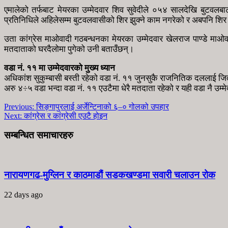
एमालेको तर्फबाट मेयरका उम्मेदवार शिव सुवेदीले ०५४ सालदेखि बुटवलबाट
प्रतिनिधिले अहिलेसम्म बुटवलवासीको शिर झुक्ने काम नगरेको र अबपनि शिर झ
उता कांग्रेस माओवादी गठबन्धनका मेयरका उम्मेदवार खेलराज पाण्डे माओवा
मतदाताको घरदैलोमा पुगेको उनी बताउँछन्।
वडा नं. ११ मा उम्मेदवारको मुख्य ध्यान
अधिकांश सुकुम्बासी बस्ती रहेको वडा नं. ११ जुनसुकै राजनितिक दललाई ज
अरु ४÷५ वडा भन्दा वडा नं. ११ एउटैमा धेरै मतदाता रहेको र यही वडा नै उम्म
Previous:
सिङ्गापुरलाई अर्जेन्टिनाको ६–० गोलको उपहार
Next:
कांग्रेस र कांग्रेसी एउटै होइन
सम्बन्धित समाचारहरु
नारायणगढ-मुग्लिन र काठमाडौं सडकखण्डमा सवारी चलाउन रोक
22 days ago