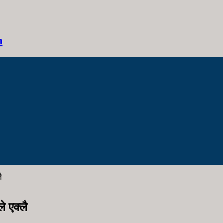
h
ै
े एक्लै