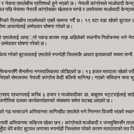
नेकपा एमालेबीच प्रतिष्पर्धा हुने भएको छ। नेपाली कांग्रेसले माओवादी केन्द्
ेल पछि मेयरमा नेपाली कांग्रेसका खेलराज पाण्डे र उपमेयरमा माओवादी केन्द
ि सँगको त्रिपक्षीय तालमेलको एक्लै सामना गर्दै छ। १९ वटा वडा रहेको बुटवल
 गोमा आचार्यलाई उम्मेदवार घोषणा गरेको छ।
मालेलाई आफ््नो पकड कायम राख्न अहिलेको स्थानीय निर्वाचनमा भने नेपाली क
ै उम्मेदवार घोषणा गरेको छ।
िनिधित्व गरेको बुटवललाई एमालेले रुपन्देही जिल्लाकै आधार इलाकाको रूपम
 तह पुनर्संरचनासँगै सैनामैना नगरपालिकामा जोडिएको छ। १३ हजार मतदाता रहेक
भिएको सेमलारमा नेपाली कांग्रेस केही बलियो मानिन्छ। गएको संविधान सभा चुन
र्यप्रसाद प्रधानलाई करिब ६ हजार र माओवादीका डा. बाबुराम भट्टराईलाई स
 राजनीतिक दलका कार्यकर्ताहरुको संख्यामा समेत घटबढ आएको छ।
लेको गढ भत्काउने अभियानमा लागिरहँदा एमालेले भने निरन्तर विजयी भएको स्था
चुनावी अभियानमा सक्रिय रहेका छन्। कांग्रेसले माओेवादी र जनमुक्तिसँग तालम
री हुँदा धेरै बजेट बुटवल लगायत रुपन्देही जिल्लामा परेको कारण मतदाताको मत