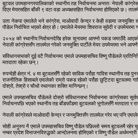
बुटवल उपमहानगरपालिकाको स्थानीय तह निर्वाचनमा अन्ततः नेपाली कांग्रेस र 
दिएर मेयरसहित बाँकी ९ वटा वडा अध्यक्षसहित निर्वाचनमा होमिएको छ। तालम
उता नेकपा एमालेले भने कांग्रेस, माओवादी केन्द्र र केही वडामा जनमुक्त
पौडेल निर्वाचित भएको क्षेत्र हो। एमालेले मेयरमा शिवराज सुवेदी र उपमेयरमा
२०५४ को स्थानीय निर्वाचनदेखि हरेक चुनावमा आफ्नो पकड जमाउँदै आएको ए
नेपाली कांग्रेससँग तालमेल गरेको जनमुक्ति पार्टीले मेयर उपमेयरमा भने आफ्न
संविधानसभाको दुई वटै निर्वाचनमा एमाले उपमहासचिव विष्णु पौडेलले प्रत
मतदाता रहेका छन्।
रुपन्देही क्षेत्र नं. ४ मा बुटवलसँगै रहेको साविक पर्रोहा गाविस स्थानीय
राजनीतिक हिसाबले एमालेको राम्रो पकड रहेको पर्रोहा छुट्टिदा बुटवलमा गा
दोश्रो, तेश्रो र चौथो स्थानका शक्ति मानिन्छन्।
एमाले उपमहासचिव पौडेलले दोस्रो संविधानसभा निर्वाचनमा कांग्रेसका सू
निर्वाचनपछि भएको स्थानीय तह बाँडफाँडमा बुटवलको भूगोलसँगै मतदाता र
नेपाली कांग्रेसले माओवादी केन्द्र र जनमुक्तिसँग तालमेल गरेर भए पनि एमा
सोही अनुरुप नै एमाले उपमहासचिव विष्णु पौडेल पछिल्लो समय बुटवलमै रहेर 
नम्बर प्रदेश विभाजनविरुद्धको आन्दोलनमा होमिएको र विष्णु पौडेल अर्थमन्त्