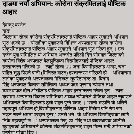
दाङमा नयाँ अभियान: कोरोना संक्रमितलाई पौष्टिक
आहार
देवेन्द्र बस्नेत
दाङ
जिल्लामा रहेका कोरोना संक्रमितहरुलाई पौष्टिक आहार खुवाउने अभियान
सुरु भएको छ । घोराहीका युबाहरुले बिभिन्न अस्पतालमा रहेका कोरोना
संक्रमितहरुलाई पौष्टिक आहार खुवाउने अभियान सुरु गरेका हुन् । एक
दर्जन युवा सम्मिलित यो अभियान अन्तर्गत पहिलो दिन सोमबार जिल्लाको
कोरोना बिशेष अस्पताल बेलझुण्डिका बिरामीहरुलाई पौष्टिक आहार
हस्तान्तरण गरिएको छ । त्यहाँ रहेका ७७ जना बिरामीहरुलाई अण्डा, चना
सहित शुद्ध पिउने पानी (मिनिरल वाटर) हस्तान्तरण गरिएको हो । अभियानमा
लागेका युबाहरुले अस्पतालका मेडिकल सुपरिटेण्डेन्ट डा. बिनोद
सिंह,अस्पताल बिकास समितिका अध्यक्ष पदम प्रसाद न्यौपाने तथा
ब्यवस्थापक दोर्ण ओलीलाई पौष्टिक आहार हस्तान्तरण गरेका हुन् । त्यस
क्रममा अस्पताल बिकास समितिका अध्यक्ष न्यौपानेले पौष्टिक आहार खुवाउने
अभियानले बिरामीहरुलाई ठूलो राहत पुग्ने बताए । ‘सानो भएपनि यो अतिनै
महत्वपूर्ण अभियान हो,बिरामीहरुलाई पौष्टिक आहार मिलेमा पनि रोग संग
लड्न सक्ने क्षमता प्रदान हुन्छ,’ उनले भने ‘यो अभियान बिरामीहरुका लागि
निकै महत्वपूर्ण छ ।’ अस्पतालका मेसु. डा. सिंह तथा ब्यवस्थापक ओलीले
युबाहरुको अभियानले कोरोना संक्रमितहरुलाई राहत मिल्ने भन्दै अभियानको
प्रशंशा गरेका थिए ।