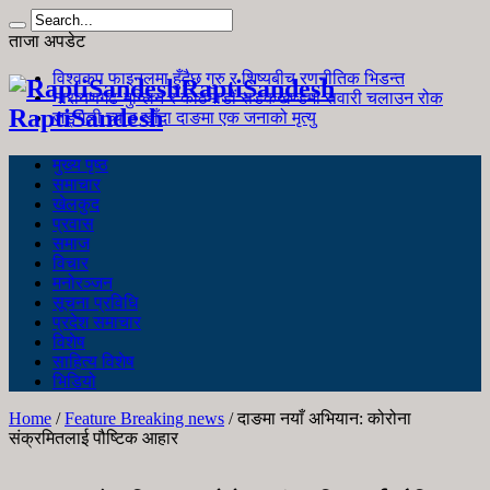
ताजा अपडेट
विश्वकप फाइनलमा हुँदैछ गुरु र शिष्यबीच रणनीतिक भिडन्त
RaptiSandesh
नारायणगढ-मुग्लिन र काठमाडौं सडकखण्डमा सवारी चलाउन रोक
RaptiSandesh
जङ्गली च्याउ खाँदा दाङमा एक जनाको मृत्यु
मुख्य पृष्ठ
समाचार
खेलकुद
प्रवास
समाज
विचार
मनोरञ्जन
सूचना प्रविधि
प्रदेश समाचार
विशेष
साहित्य विशेष
भिडियो
Home
/
Feature Breaking news
/
दाङमा नयाँ अभियान: कोरोना
संक्रमितलाई पौष्टिक आहार