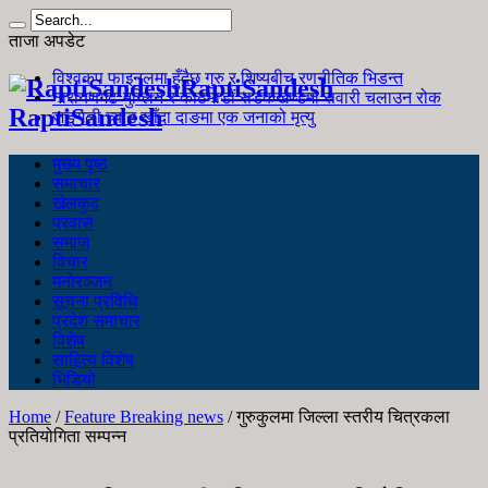
ताजा अपडेट
विश्वकप फाइनलमा हुँदैछ गुरु र शिष्यबीच रणनीतिक भिडन्त
RaptiSandesh
नारायणगढ-मुग्लिन र काठमाडौं सडकखण्डमा सवारी चलाउन रोक
RaptiSandesh
जङ्गली च्याउ खाँदा दाङमा एक जनाको मृत्यु
मुख्य पृष्ठ
समाचार
खेलकुद
प्रवास
समाज
विचार
मनोरञ्जन
सूचना प्रविधि
प्रदेश समाचार
विशेष
साहित्य विशेष
भिडियो
Home
/
Feature Breaking news
/
गुरुकुलमा जिल्ला स्तरीय चित्रकला
प्रतियोगिता सम्पन्न