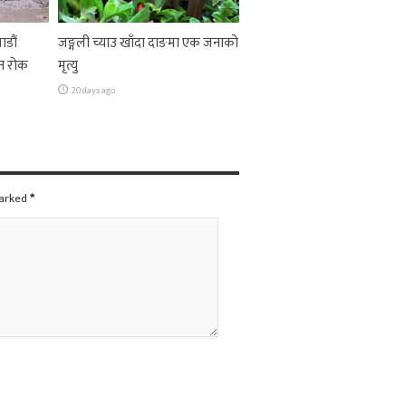
ाडौं
जङ्गली च्याउ खाँदा दाङमा एक जनाको
न रोक
मृत्यु
20 days ago
marked
*