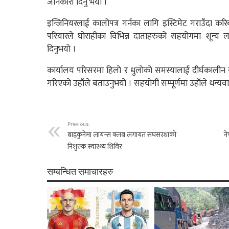
जानकारी दिनु भयो ।
इन्जिनियरलाई कालोपत्र गर्नका लागि इस्टिमेट गराउँदा करिब 
परियारले घोराहीका विभिन्न दाताहरुको सहयोगमा शून्य ल
दिनुभयाे ।
कार्यालय परिसरमा हिलाे र धुलाेकाे समस्यालाई दीर्घकाली
गरिएकाे उहाँले बताउनुभयाे । सहयाेगी सम्पूर्णमा उहाँले धन्यवा
Previous:
बाह्रकुनेमा लायन्स क्लब लगायत संघसंस्थाकाे
ने
निशुल्क स्वास्थ्य शिविर
सम्बन्धित समाचारहरु