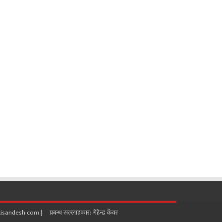
ndesh.com | प्रबन्ध सल्लाहकार: गेहेन्द्र कँवर