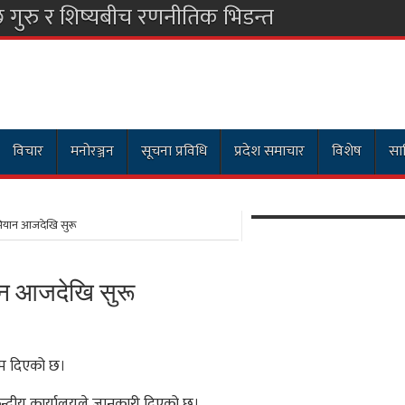
छ गुरु र शिष्यबीच रणनीतिक भिडन्त
विचार
मनोरञ्जन
सूचना प्रविधि
प्रदेश समाचार
विशेष
साह
अभियान आजदेखि सुरू
यान आजदेखि सुरू
नाम दिएको छ।
न्द्रीय कार्यालयले जानकारी दिएको छ।