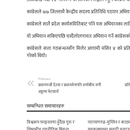
कांग्रेसले ७७ जिल्लामै केन्द्रीय सदस्य प्रतिनिधि पठाएर अभिय
कांग्रेसले सातै प्रदेश कार्यसमितिबाट पनि यस अभियानका ला
यो अभियान सकिएपछि घरदैलोलगायत अभियान गर्ने कांग्रेसक
कांग्रेसले सत्ता गठबन्धनसँग मिलेर आगामी मंसिर ४ को प्रत
गरेको थियो।
Previous:
प्रधानमन्त्री देउवा र प्रधानसेनापति शर्माबीच जंगी
प्र
अड्डामा भेटवार्ता
सम्बन्धित समाचारहरु
विश्वकप फाइनलमा हुँदैछ गुरु र
नारायणगढ-मुग्लिन र काठम
शिष्यबीच रणनीतिक भिडन्त
सडकखण्डमा सवारी चलाउ