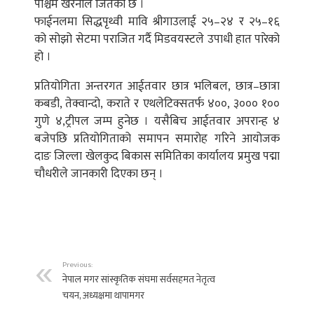
पश्चिम खैरेनीले जितेको छ ।
फाईनलमा सिद्धपृथ्वी मावि श्रीगाउलाई २५–२४ र २५–१६
को सोझो सेटमा पराजित गर्दै मिडवयस्टले उपाधी हात पारेको
हो ।
प्रतियोगिता अन्तरगत आईतवार छात्र भलिबल, छात्र–छात्रा
कबडी, तेक्वान्दो, कराते र एथलेटिक्सतर्फ ४००, ३००० १००
गुणे ४,ट्रीपल जम्प हुनेछ । यसैबिच आईतवार अपरान्ह ४
बजेपछि प्रतियोगिताको समापन समारोह गरिने आयोजक
दाङ जिल्ला खेलकुद बिकास समितिका कार्यालय प्रमुख पद्मा
चौधरीले जानकारी दिएका छन् ।
Previous:
नेपाल मगर सांस्कृतिक संघमा सर्वसहमत नेतृत्व
चयन, अध्यक्षमा थापामगर