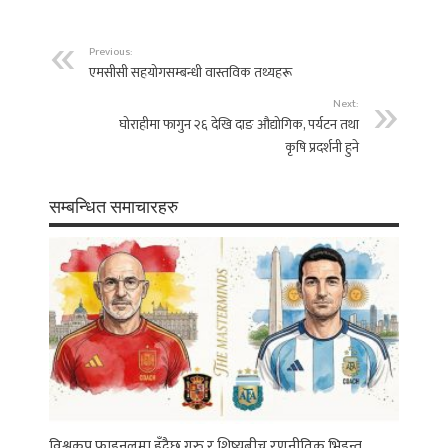
Previous:
एमसीसी सहयोगसम्बन्धी वास्तविक तथ्यहरू
Next:
घोराहीमा फागुन २६ देखि दाङ औद्योगिक, पर्यटन तथा
कृषि प्रदर्शनी हुने
सम्बन्धित समाचारहरु
विश्वकप फाइनलमा हुँदैछ गुरु र शिष्यबीच रणनीतिक भिडन्त