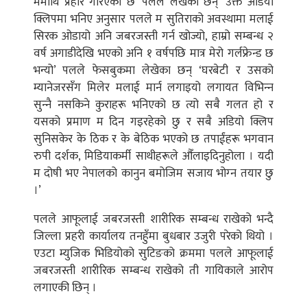
ममाथि प्रहार गरिएको छ’ पलले लेखेका छन् ‘उक्त अडियो
क्लिपमा भनिए अनुसार पलले म सुतिराको अवस्थामा मलाई
सिरक ओडायो अनि जबरजस्ती गर्न खोज्यो, हाम्रो सम्बन्ध २
वर्ष अगाडीदेखि भएको अनि १ वर्षपछि मात्र मेरो गर्लफ्रेन्ड छ
भन्यो’ पलले फेसबुकमा लेखेका छन् ‘घरबेटी र उसको
म्यानेजरसँग मिलेर मलाई मार्न लगाइयो लगायत विभिन्‍न
सुन्‍नै नसकिने कुराहरू भनिएको छ त्यो सबै गलत हो र
यसको प्रमाण म दिन गइरहेको छु र सबै अडियो क्लिप
सुनिसकेर के ठिक र के बेठिक भएको छ तपाईंहरू भगवान
रुपी दर्शक, मिडियाकर्मी साथीहरूले औँलाइदिनुहोला । यदी
म दोषी भए नेपालको कानुन बमोजिम सजाय भोग्‍न तयार छु
।’
पलले आफूलाई जबरजस्ती शारीरिक सम्बन्ध राखेको भन्दै
जिल्ला प्रहरी कार्यालय तनहुँमा बुधबार उजुरी परेको थियो ।
एउटा म्युजिक भिडियोको सुटिङको क्रममा पलले आफूलाई
जबरजस्ती शारीरिक सम्बन्ध राखेको ती गायिकाले आरोप
लगाएकी छिन् ।