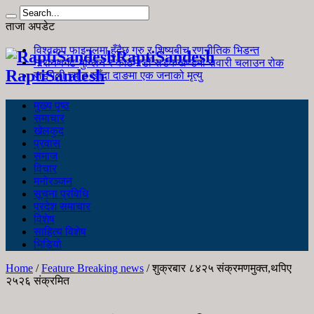
ताजा अपडेट
विश्वकप फाइनलमा हुँदैछ गुरु र शिष्यबीच रणनीतिक भिडन्त
RaptiSandesh
नारायणगढ-मुग्लिन र काठमाडौं सडकखण्डमा सवारी चलाउन रोक
RaptiSandesh
जङ्गली च्याउ खाँदा दाङमा एक जनाको मृत्यु
मुख्य पृष्ठ
समाचार
खेलकुद
प्रवास
समाज
विचार
मनोरञ्जन
सूचना प्रविधि
प्रदेश समाचार
विशेष
साहित्य विशेष
भिडियो
Home
/
Feature Breaking news
/
शुक्रबार ८४२५ संक्रमणमुक्त,थपिए
२५२६ संक्रमित