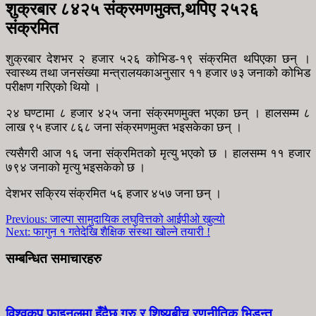
शुक्रबार ८४२५ संक्रमणमुक्त,थपिए २५२६
संक्रमित
शुक्रबार देशभर २ हजार ५२६ कोभिड-१९ संक्रमित थपिएका छन् ।
स्वास्थ्य तथा जनसंख्या मन्त्रालयकाअनुसार ११ हजार ७३ जनाको कोभिड
परीक्षण गरिएको थियो ।
२४ घण्टामा ८ हजार ४२५ जना संक्रमणमुक्त भएका छन् । हालसम्म ८
लाख ९५ हजार ८६८ जना संक्रमणमुक्त भइसकेका छन् ।
त्यसैगरी आज १६ जना संक्रमितको मृत्यु भएको छ । हालसम्म ११ हजार
७९४ जनाको मृत्यु भइसकेको छ ।
देशभर सक्रिय संक्रमित ५६ हजार ४५७ जना छन् ।
Previous:
जाल्पा सामुदायिक लघुवित्तको आईपीओ खुल्यो
Next:
फागुन १ गतेदेखि शैक्षिक संस्था खोल्ने तयारी !
सम्बन्धित समाचारहरु
विश्वकप फाइनलमा हुँदैछ गुरु र शिष्यबीच रणनीतिक भिडन्त