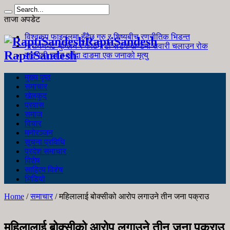
ताजा अपडेट
विश्वकप फाइनलमा हुँदैछ गुरु र शिष्यबीच रणनीतिक भिडन्त
RaptiSandesh
नारायणगढ-मुग्लिन र काठमाडौं सडकखण्डमा सवारी चलाउन रोक
RaptiSandesh
जङ्गली च्याउ खाँदा दाङमा एक जनाको मृत्यु
मुख्य पृष्ठ
समाचार
खेलकुद
प्रवास
समाज
विचार
मनोरञ्जन
सूचना प्रविधि
प्रदेश समाचार
विशेष
साहित्य विशेष
भिडियो
Home
/
समाचार
/
महिलालाई बोक्सीको आरोप लगाउने तीन जना पक्राउ
महिलालाई बोक्सीको आरोप लगाउने तीन जना पक्राउ