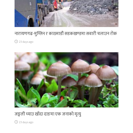
नारायणगढ-मुग्लिन र काठमाडौं सडकखण्डमा सवारी चलाउन रोक
23 days ago
जङ्गली च्याउ खाँदा दाङमा एक जनाको मृत्यु
23 days ago