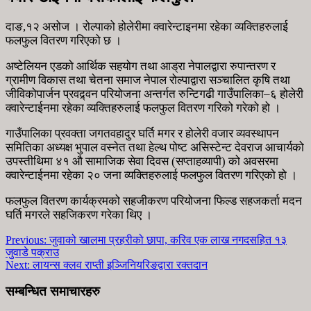
दाङ,१२ असोज । रोल्पाको होलेरीमा क्वारेन्टाइनमा रहेका व्यक्तिहरुलाई
फलफुल वितरण गरिएको छ ।
अष्टेलियन एडको आर्थिक सहयोग तथा आड्रा नेपालद्वारा रुपान्तरण र
ग्रामीण विकास तथा चेतना समाज नेपाल रोल्पाद्वारा सञ्चालित कृषि तथा
जीविकोपार्जन प्रवद्र्वन परियोजना अन्तर्गत रुन्टिगढी गाउँपालिका–६ होलेरी
क्वारेन्टाईनमा रहेका व्यक्तिहरुलाई फलफुल वितरण गरिको गरेको हो ।
गाउँपालिका प्रवक्ता जगतवहादुर घर्ति मगर र होलेरी वजार व्यवस्थापन
समितिका अध्यक्ष भुपाल वस्नेत तथा हेल्थ पोष्ट असिस्टेन्ट देवराज आचार्यको
उपस्तीथिमा ४१ औ सामाजिक सेवा दिवस (सप्ताहव्यापी) को अवसरमा
क्वारेन्टाईनमा रहेका २० जना व्यक्तिहरुलाई फलफुल वितरण गरिएको हो ।
फलफुल वितरण कार्यक्रमको सहजीकरण परियोजना फिल्ड सहजकर्ता मदन
घर्ति मगरले सहजिकरण गरेका थिए ।
Previous:
जुवाको खालमा प्रहरीको छापा, करिव एक लाख नगदसहित १३
जुवाडे पक्राउ
Next:
लायन्स क्लव राप्ती इञ्जिनियरिङद्वारा रक्तदान
सम्बन्धित समाचारहरु