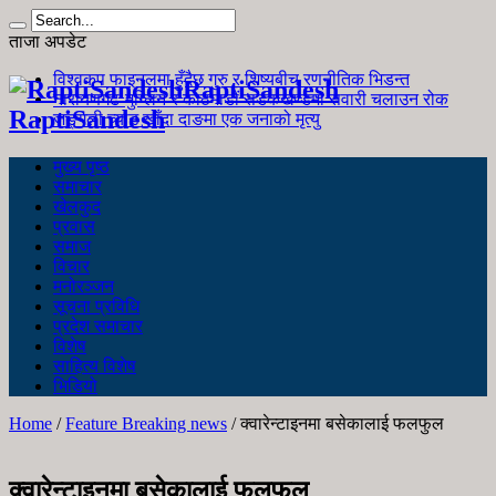
ताजा अपडेट
विश्वकप फाइनलमा हुँदैछ गुरु र शिष्यबीच रणनीतिक भिडन्त
RaptiSandesh
नारायणगढ-मुग्लिन र काठमाडौं सडकखण्डमा सवारी चलाउन रोक
RaptiSandesh
जङ्गली च्याउ खाँदा दाङमा एक जनाको मृत्यु
मुख्य पृष्ठ
समाचार
खेलकुद
प्रवास
समाज
विचार
मनोरञ्जन
सूचना प्रविधि
प्रदेश समाचार
विशेष
साहित्य विशेष
भिडियो
Home
/
Feature Breaking news
/
क्वारेन्टाइनमा बसेकालाई फलफुल
क्वारेन्टाइनमा बसेकालाई फलफुल