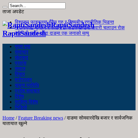
ताजा अपडेट
विश्वकप फाइनलमा हुँदैछ गुरु र शिष्यबीच रणनीतिक भिडन्त
RaptiSandesh
नारायणगढ-मुग्लिन र काठमाडौं सडकखण्डमा सवारी चलाउन रोक
RaptiSandesh
जङ्गली च्याउ खाँदा दाङमा एक जनाको मृत्यु
मुख्य पृष्ठ
समाचार
खेलकुद
प्रवास
समाज
विचार
मनोरञ्जन
सूचना प्रविधि
प्रदेश समाचार
विशेष
साहित्य विशेष
भिडियो
Home
/
Feature Breaking news
/
दाङमा सोमवारदेखि बजार र सार्वजनिक
यातायात खुल्ने