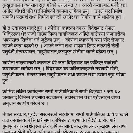
कुखुरापालन व्यवसाय सुरु गरेको उनले बताए । त्यस्तै कतारबाट फर्किएका
अनील चौधरी पनि घरनिर्माणको काममा लागेका छन् । उनले घर निर्माण
सम्वन्धि परामर्श तथा निर्माण एजेन्सी खोलेर घर निर्माण कार्य थालेका हुन ।
यी त उदाहरण मात्रै हुन । कोरोना कहरका कारण विदेशबाट नेपाल
भित्रिएका धेरै राप्ती गाउँपालिका नागरिकहरु अहिले गाउँघरमै रोजगारीका
अवसरहरु सिर्जना गर्न जुटेका छन् । कोरोना कहरसंगै घरमै रहेर रोजगार
खोज्ने क्रम बढेको छ । आफ्नै जग्गा तथा भाडामा लिएर तरकारी खेती,
पशुपंक्षी,मंत्स्यपालन, माहुरीपालन,फलफुल खेतीमा लाग्ने बढेका छन् ।
कोरोना संक्रमणको कारणले धेरै जना विदेशबाट घर फर्किएर स्वदेशमै
व्यवसायमा लागेका छन् । विदेशवाट घर फर्किएकाहरुले तरकारी खेती,
पशुपंक्षीपालन, मंत्स्यपालन,माहुरीपालन तथा ब्यापार तथा उद्योग सुरु गरेका
हुन ।
कोभिड लक्षित कार्यक्रम राप्ती गाउँपालिकाले राप्ती क्षेत्रका १ सय ३०
जनालाई विभिन्न ब्यवसाय सञ्चालन, ब्यवस्थापन तथा प्रोत्साहन वापत
अनुदान सहयोग गरेको छ ।
नेपाल सरकार, प्रदेश सरकारको सहयोगमा राप्ती गाउँपालिका कृषि शाखाले
वडा कार्यालयको सिफारीसमा कोभिडबाट प्रभावित बैदेशीक रोजगारी
गुमाएका वा यस क्षेत्रमा रहेर कृषि ब्यवसाय, बाख्रापालन, कुखुरापालन तथा
फलफुल खेती गरेका व्यक्तिहरुलाई प्रोत्साहन स्वरुप अनुदान उपलब्ध