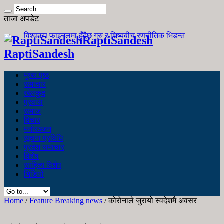
ताजा अपडेट
विश्वकप फाइनलमा हुँदैछ गुरु र शिष्यबीच रणनीतिक भिडन्त
RaptiSandesh
RaptiSandesh
मुख्य पृष्ठ
समाचार
खेलकुद
प्रवास
समाज
विचार
मनोरञ्जन
सूचना प्रविधि
प्रदेश समाचार
विशेष
साहित्य विशेष
भिडियो
Home
/
Feature Breaking news
/
कोरोनाले जुरायो स्वदेशमै अवसर