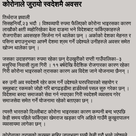
कोरोनाले जुरायो स्वदेशमै अवसर
तिर्थराज ज्ञवाली
सिसहनियाँ,२३ भदौ । विश्वव्यापी रुपमा फैलिएको कोरोना भाइरसका कारण
लाखौको क्षती व्यहोरिरहेका बेला दाङमा भने विदेशबाट फर्किएकाहरुले
रोजगारीका अवसरहरु सिर्जना गर्न थालेका छन् । अर्काको देशका मेहनत र
पसिना बगाउनुभन्दा आफ्नै देशमा श्रम गर्ने उद्देश्यले उनीहरुले अवसर समेत
खोज्न थालेका छन् ।
जसका उदाहरणका रुपमा रहेका छन् देउखुरीको राप्ती गाउँपालिका–३
मसुरिया निवासी तुला गिरी । ११ बर्षदेखि वैदेशिक रोजगारका कारण रहेका
गिरी कोरोना भाइरसको त्रासका कारण अव विदेश जाने योजनामा छैनन् ।
बरु उनी अव स्वदेशमै रहेर काम गर्ने उद्देश्यले घरपरिवारको सहयोग र
समुहबाट रकमको जोहो गरि बागढड्डीमा हार्डवेयर्स पसल सुरु गरेका छन् ।
विदेशमा बस्दा समाजको सेवा गर्न नपाएका गिरी स्वदेशमै व्यवसाय गरेर
समाजसेवा समेत गर्ने योजनामा रहेको बताएका छन् ।
त्यस्तै भारतको दिल्लीबाट कोरोना भाइरसका कारण कम्पनी बन्द भएपछि
केही समय पहिले फर्किएका खेमराज खड्का पनि अहिले गाउँमै कुखुरापालन
व्यवसायमा लागेका छन् ।
कोरोनाका त्रासको क्रममा बाहिर जानुभन्दा घरमै केही गरौ भन्ने उद्देश्यले