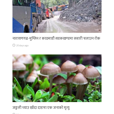
नारायणगढ-मुग्लिन र काठमाडौं सडकखण्डमा सवारी चलाउन रोक
20 days ago
जङ्गली च्याउ खाँदा दाङमा एक जनाको मृत्यु