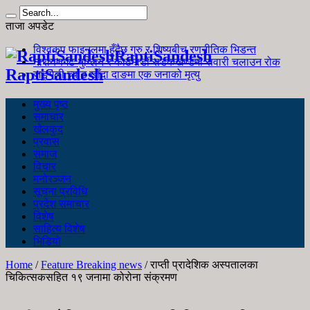
ताजा अपडेट
विश्वकप फाइनलमा हुँदैछ गुरु र शिष्यबीच रणनीतिक भिडन्त
RaptiSandesh
नारायणगढ-मुग्लिन र काठमाडौं सडकखण्डमा सवारी चलाउन रोक
RaptiSandesh
जङ्गली च्याउ खाँदा दाङमा एक जनाको मृत्यु
मुख्य पृष्ठ
समाचार
खेलकुद
प्रवास
समाज
विचार
मनोरञ्जन
सूचना प्रविधि
प्रदेश समाचार
विशेष
साहित्य विशेष
भिडियो
Home
/
Feature Breaking news
/
राप्ती प्रादेशिक अस्पतालका
चिकित्सकसहित १९ जनामा कोरोना संक्रमण