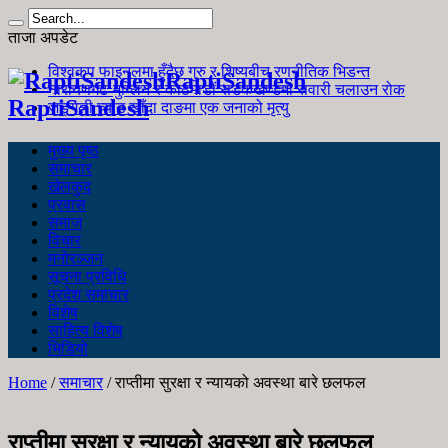
ताजा अपडेट
विश्वकप फाइनलमा हुँदैछ गुरु र शिष्यबीच रणनीतिक भिडन्त
RaptiSandesh
नारायणगढ-मुग्लिन र काठमाडौं सडकखण्डमा सवारी चलाउन रोक
RaptiSandesh
जङ्गली च्याउ खाँदा दाङमा एक जनाको मृत्यु
मुख्य पृष्ठ
समाचार
खेलकुद
प्रवास
समाज
विचार
मनोरञ्जन
सूचना प्रविधि
प्रदेश समाचार
विशेष
साहित्य विशेष
भिडियो
Home
/
समाचार
/
राप्तीमा सुरक्षा र न्यायको अवस्था बारे छलफल
राप्तीमा सुरक्षा र न्यायको अवस्था बारे छलफल