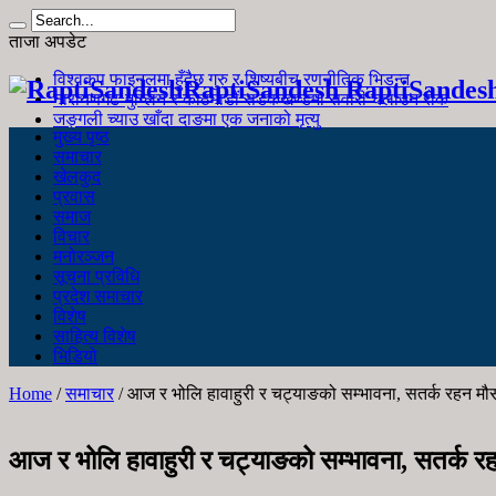
ताजा अपडेट
विश्वकप फाइनलमा हुँदैछ गुरु र शिष्यबीच रणनीतिक भिडन्त
RaptiSandesh RaptiSandes
नारायणगढ-मुग्लिन र काठमाडौं सडकखण्डमा सवारी चलाउन रोक
जङ्गली च्याउ खाँदा दाङमा एक जनाको मृत्यु
मुख्य पृष्ठ
समाचार
खेलकुद
प्रवास
समाज
विचार
मनोरञ्जन
सूचना प्रविधि
प्रदेश समाचार
विशेष
साहित्य विशेष
भिडियो
Home
/
समाचार
/
आज र भोलि हावाहुरी र चट्याङको सम्भावना, सतर्क रहन म
आज र भोलि हावाहुरी र चट्याङको सम्भावना, सतर्क 