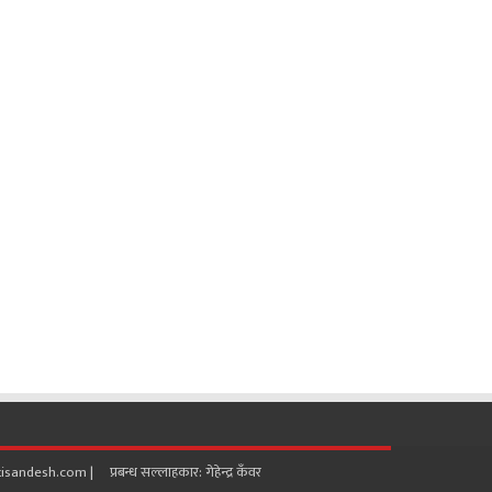
ndesh.com | प्रबन्ध सल्लाहकार: गेहेन्द्र कँवर