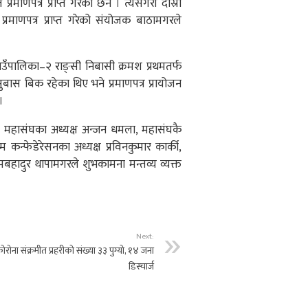
्रमाणपत्र प्राप्त गरेका छन । त्यसैगरी दोस्रो
्रमाणपत्र प्राप्त गरेको संयोजक बाठामगरले
गाउँपालिका–२ राङ्सी निबासी क्रमश प्रथमतर्फ
सुबास बिक रहेका थिए भने प्रमाणपत्र प्रायोजन
।
्दो महासंघका अध्यक्ष अन्जन धमला, महासंघकै
ेम कन्फेडेरेसनका अध्यक्ष प्रविनकुमार कार्की,
मबहादुर थापामगरले शुभकामना मन्तव्य व्यक्त
Next:
ाेराेना संक्रमीत प्रहरीको संख्या ३३ पुग्यो, १४ जना
डिस्चार्ज