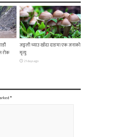
ाडौं
जङ्गली च्याउ खाँदा दाङमा एक जनाको
न रोक
मृत्यु
21 days ago
marked
*