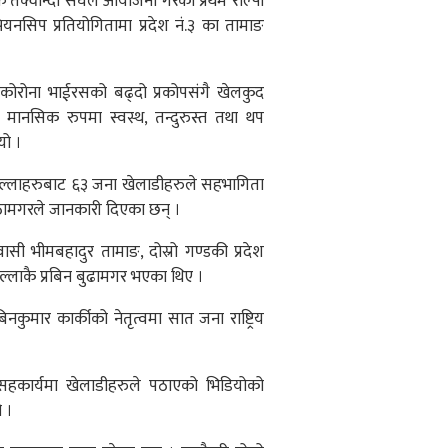
ेक्वान्दो संघले आयोजना गरेको प्रथम रोल्पा
म्पियनसिप प्रतियोगितामा प्रदेश नं.३ का तामाङ
 कोरोना भाईरसको बढ्दो प्रकोपसंगै खेलकुद
मानसिक रुपमा स्वस्थ, तन्दुरुस्त तथा थप
यो ।
िल्लाहरुबाट ६३ जना खेलाडीहरुले सहभागिता
ाठामगरले जानकारी दिएका छन् ।
निवासी भीमबहादुर तामाङ, दोस्रो गण्डकी प्रदेश
जिल्लाकै प्रबिन बुढामगर भएका थिए ।
िनकुमार कार्कीको नेतृत्वमा सात जना राष्ट्रिय
को सहकार्यमा खेलाडीहरुले पठाएको भिडियोको
ो ।