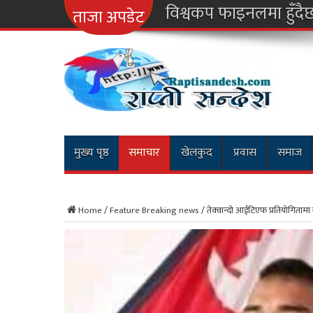
ना
ताजा अपडेट
मुख्य पृष्ठ
समाचार
खेलकुद
प्रवास
समाज
Home
/
Feature Breaking news
/
तेक्वान्दो आईटिएफ प्रतियोगितामा