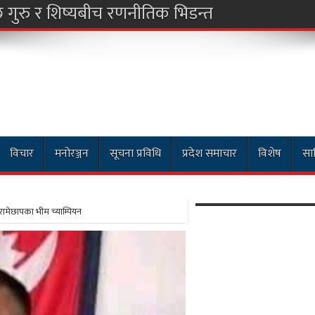
विचार
मनोरञ्जन
सूचना प्रविधि
प्रदेश समाचार
विशेष
साह
 रामेछापका भीम च्याम्पियन