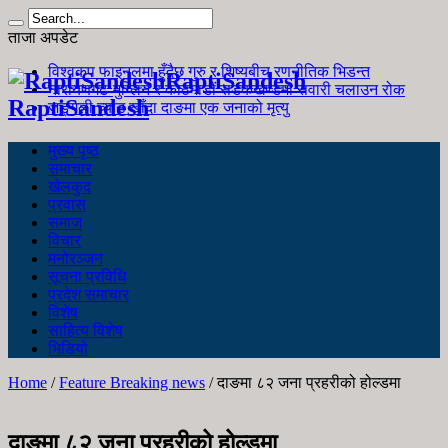
ताजा अपडेट
विश्वकप फाइनलमा हुँदैछ गुरु र शिष्यबीच रणनीतिक भिडन्त
RaptiSandesh
नारायणगढ-मुग्लिन र काठमाडौं सडकखण्डमा सवारी चलाउन रोक
RaptiSandesh
जङ्गली च्याउ खाँदा दाङमा एक जनाको मृत्यु
मुख्य पृष्ठ
समाचार
खेलकुद
प्रवास
समाज
विचार
मनोरञ्जन
सूचना प्रविधि
प्रदेश समाचार
विशेष
साहित्य विशेष
भिडियो
Home
/
Feature Breaking news
/
दाङमा ८२ जना प्रहरीको होल्डमा
दाङमा ८२ जना प्रहरीको होल्डमा