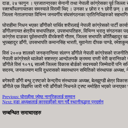
दाङ, २४ फागुन । प्रजातन्त्रका सेनानी तथा नेपाली कांग्रेसका पूर्व ज
रक्तचाँपलगायतका समस्याले विरामी थिए । उनका ४ छोरा र १ छोरी छन् । हालक
जिल्ला नेतालगायत विभिन्न जनवर्गीय संघसंगठनका प्रतिनिधिहरुको सहभागि
घोराहीमा निधन भएका डाँगीको पार्थिव शरीरलाई नेपाली कांग्रेसको पार्टी का
डाँगीलगायत क्षेत्रीय सभापतिहरु, उपसभापतिहरु, विभिन्न भ्रातृ संगठनका पद
कांग्रेस दाङका पूर्वसभापति वीरकेशरी गौतम, जिल्ला सभापति कीर्तिबहादुर खड
भूपबहादुर डाँगी, उपसभापति कमानसिंह भारती, युवानेता दीपक पाण्डे, रमेशकुमा
विसं २००७ शालको जनक्रान्तिमा संलग्न डाँगीले नेपाली कांग्रेसको राजनी
नेपाली कांग्रेसले थालेको सशस्त्र आन्दोलनकै क्रममा राप्ती भेरी क्रान्तिको
डाँगीले विसं १०१६ सालमै जिल्ला विकास बोर्डको सदस्यको जिम्मेवारी पनि स
सदस्य, जनकल्याण मावि दुधरासको व्यवस्थापन समितिको संस्थापक अध्यक्ष, नेपा
बगेश्वरी डाँगी बन्धु ट्रष्टको केन्द्रीय संस्थापक अध्यक्ष, बेलझुण्डी क्षेत्र वि
डाँगीले एक विज्ञप्ति जारी गरी डाँगीको निधनले ट्रष्ट मर्माहित भएको जनाएका
Previous:
घोराहीमा ज्येष्ठ नागरिकलाई सम्मान
Next:
वडा अध्यक्षलाई कारवार्हीको माग गर्दै स्थानीयद्धारा प्रदर्शन
सम्बन्धित समाचारहरु