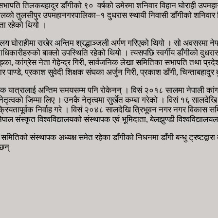
िल्ला सभापति तिलकबहादुर डाँगीको ९० वर्षको उमेरमा शनिवार विहान घोराही
ो तुलसीपुर उपमहानगरपालिका–१ दुधरास स्थायी निवासी डाँगीको शनिवार दिउँसो
ता रहेको थियो ।
र्यालय घोराहीमा राखेर अन्तिम श्रद्धाञ्जली अर्पण गरिएको थियो । सो अवसरमा 
ाधिकारीहरुको बाक्लो उपस्थिति रहेको थियो । त्यसपछि स्वर्गीय डाँगीको दुधरा
्का, कांग्रेस नेता गेहेन्द्र गिरी, सार्वजनिक लेखा समितिका सभापति तथा प्र
र पाण्डे, प्रकाश सुवेदी शिक्षक संघका अर्जुन गिरी, प्रकाश डाँगी, चिन्ताबहाद
तिक यात्रालाई अन्तिम समयसम्म पनि रोकेनन् । विसं २०१८ सालमा नेपाली कां
 नेतृत्वको जिम्मा लिए । उनकै नेतृत्वमा सुर्खेत कम्बा गरेको । विसं १६ सालदे
क्रियतापूर्वक निर्वाह गरे । विसं २०४८ सालदेखि त्रिभूवन नगर नगर विकास सम
ल संस्कृत विश्वविद्यालयको संस्थापक एवं भूमिदाता, बेलझुण्डी विश्वविद्यालयल
कास समितिको संस्थापक अध्यक्ष समेत रहेका डाँगीको निधनमा डाँगी बन्धु ट्रष्टद्वारा 
 छन्