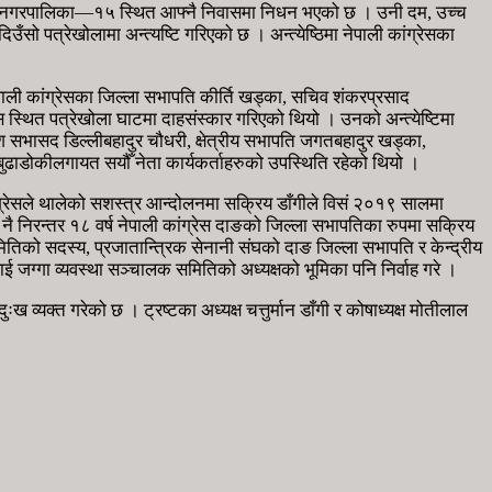
 उपमहानगरपालिका—१५ स्थित आफ्नै निवासमा निधन भएको छ । उनी दम, उच्च
 पत्रेखोलामा अन्त्यष्टि गरिएको छ । अन्त्येष्ठिमा नेपाली कांग्रेसका
नेपाली कांग्रेसका जिल्ला सभापति कीर्ति खड्का, सचिव शंकरप्रसाद
स स्थित पत्रेखोला घाटमा दाहसंस्कार गरिएको थियो । उनको अन्त्येष्टिमा
देश सभासद डिल्लीबहादुर चौधरी, क्षेत्रीय सभापति जगतबहादुर खड्का,
ुर बुढाडोकीलगायत सयौँ नेता कार्यकर्ताहरुको उपस्थिति रहेको थियो ।
ग्रेसले थालेको सशस्त्र आन्दोलनमा सक्रिय डाँगीले विसं २०१९ सालमा
खि नै निरन्तर १८ वर्ष नेपाली कांग्रेस दाङको जिल्ला सभापतिका रुपमा सक्रिय
ितिको सदस्य, प्रजातान्त्रिक सेनानी संघको दाङ जिल्ला सभापति र केन्द्रीय
ाई जग्गा व्यवस्था सञ्चालक समितिको अध्यक्षको भूमिका पनि निर्वाह गरे ।
दुःख व्यक्त गरेको छ । ट्रष्टका अध्यक्ष चत्तुर्मान डाँगी र कोषाध्यक्ष मोतीलाल