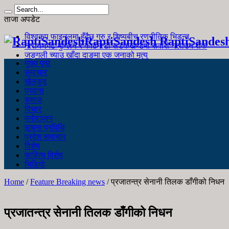
ताजा अपडेट
विश्वकप फाइनलमा हुँदैछ गुरु र शिष्यबीच रणनीतिक भिडन्त
RaptiSandesh RaptiSandes
नारायणगढ-मुग्लिन र काठमाडौं सडकखण्डमा सवारी चलाउन रोक
जङ्गली च्याउ खाँदा दाङमा एक जनाको मृत्यु
मुख्य पृष्ठ
समाचार
खेलकुद
प्रवास
समाज
विचार
मनोरञ्जन
सूचना प्रविधि
प्रदेश समाचार
विशेष
साहित्य विशेष
भिडियो
Home
/
Feature Breaking news
/
प्रजातन्त्र सेनानी तिलक डाँगीको निधन
प्रजातन्त्र सेनानी तिलक डाँगीको निधन