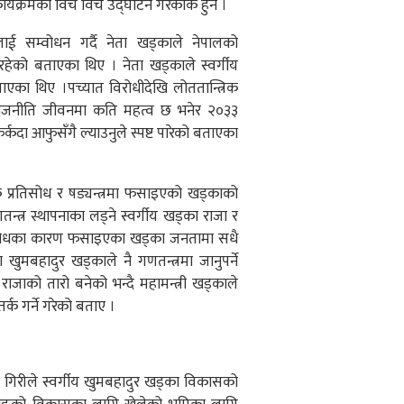
क कार्यक्रमका विच विच उद्घाटन गरेकाक हुन ।
 सम्वोधन गर्दै नेता खड्काले नेपालको
हेको बताएका थिए । नेता खड्काले स्वर्गीय
एका थिए ।पच्यात विरोधीदेखि लोततान्त्रिक
 राजनीति जीवनमा कति महत्व छ भनेर २०३३
दा आफुसँगै ल्याउनुले स्पष्ट पारेको बताएका
क प्रतिसोध र षड्यन्त्रमा फसाइएको खड्काको
्त्र स्थापनाका लड्ने स्वर्गीय खड्का राजा र
प्रतिसोधका कारण फसाइएका खड्का जनतामा सधै
ा खुमबहादुर खड्काले नै गणतन्त्रमा जानुपर्ने
राजाको तारो बनेको भन्दै महामन्त्री खड्काले
तर्क गर्ने गरेको बताए ।
दिपक गिरीले स्वर्गीय खुमबहादुर खड्का विकासको