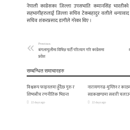
नेपाली काग्रेसका जिल्ला उपसभाति कमानसिंह भारतीको 
सहभागीहरुलाई जिल्ला सचिव टेकबहादुर वलीले धन्यावाद 
सचिव शंकरप्रसाद डागीले गरेका थिए ।
Previous:
बंगलाचुलीमा विभिन्न पार्टी परित्याग गरि कांग्रेसमा
प्रवेश
सम्बन्धित समाचारहरु
विश्वकप फाइनलमा हुँदैछ गुरु र
नारायणगढ-मुग्लिन र काठम
शिष्यबीच रणनीतिक भिडन्त
सडकखण्डमा सवारी चलाउ
22 days ago
22 days ago