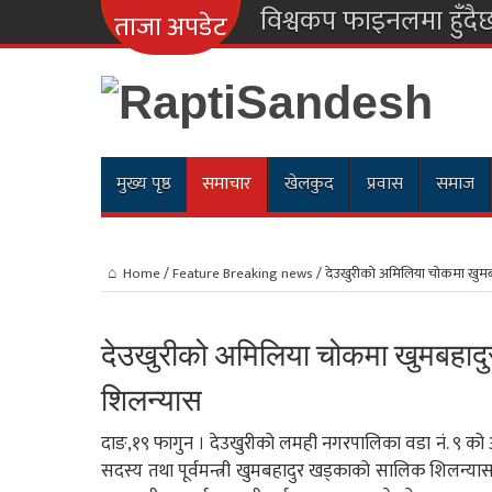
नारायणगढ-म
ताजा अपडेट
मुख्य पृष्ठ
समाचार
खेलकुद
प्रवास
समाज
Home
/
Feature Breaking news
/
देउखुरीको अमिलिया चोकमा खुम
देउखुरीको अमिलिया चोकमा खुमबहाद
शिलन्यास
दाङ,१९ फागुन । देउखुरीको लमही नगरपालिका वडा नं. ९ को अमि
सदस्य तथा पूर्वमन्त्री खुमबहादुर खड्काको सालिक शिलन्या