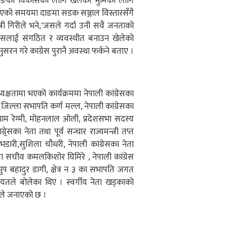
ाङको विकासका लागि खेलेको भुमिका लागि
ी भएको समयमा दाङमा सडक सञ्जाल विस्तारसँगै
्री गिरीले भने,‘जसले गर्दा उनी सवै जनताको
ंसलाई संगठित र व्यवस्थीत बनाउन खेलेको
नुसरन गरे काग्रेस पुरानै अवस्था फर्कने बताए ।
क्षतामा भएको कार्यक्रममा नेपाली कांग्रेसका
ुरा जिल्ला सभापति कर्ण मल्ल, नेपाली कांग्रेसका
नश्याम रेग्मी, मोहनलाल ओली, प्रदेशसभा सदस्य
र्रेसका नेता तथा पूर्व सन्चार राज्यमन्त्री तप्त
भडारी,सुशिला चौधरी, नेपाली कांग्रेसका नेता
ल्ला सचीव कमलकिशोर घिमिरे , नेपाली कांग्रेस
ि भुप बहादुर डागी, क्षेत्र न ३ का सभापति जगत
यतले बोलेका थिए । स्वर्गीय नेता खड्काको
ाङले जनाएको छ ।