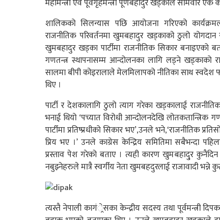
महामन्त्री एव पूर्वगृहमन्त्री पूर्णबहादुर खड्काले सोमवार ए
शालिकको सिलन्यास पछि आयोजना गरिएको कार्यक्रमलाई
राजनीतिक परिवर्तनमा खुमबहादुर खड्काको ठुलो योगदान र
खुमबहादुर खड्का पार्टीमा राजनीतिक सिकार बनाइएको बता
गणतन्त्र स्थापनासम्म आन्दोलनका लागि लड्ने खड्काको
सालमा बीपी कोइरालाले मेलमिलापको नीतिका साथ स्वदेश फर्क
थिए ।
पार्टी र देशकालागि ठुलो त्याग गरेका खड्कालाई राजनीति
भनाई थियो ‘पच्यात विरोधी आन्दोलनदेखि लोतकतान्त्रिक गणतन
पार्टीमा प्रतिष्प्रधीको सिकार भए’,उनले भने,‘राजनीतिक 
प्रिय भए ।’ उनले काग्रेस केन्द्रिय समितिमा सबैभन्दा पहिल
प्रस्ताव पेश गरेको बताए । त्यही कारण खुमबहादु्र कुनैदिन 
नबुझ्नेहरुले मात्रै स्वर्गीय नेता खुमबहदुरलाई राजावादी भन्ने कु
त्यस्तै नेपाली कागं्रेसका केन्द्रीय सदस्य तथा पूर्वमन्त्री 