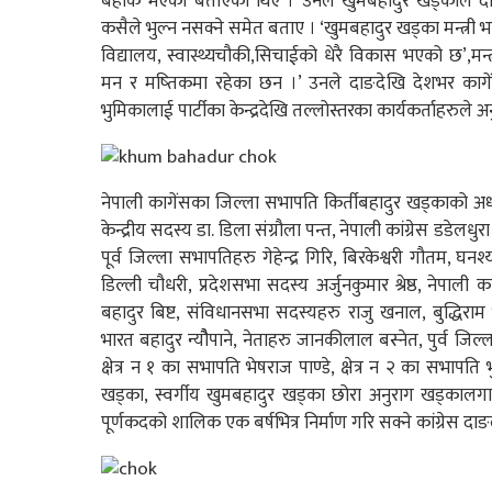
बहाक भएको बताएका थिए । उनले खुमबहादुर खड्काले द
कसैले भुल्न नसक्ने समेत बताए । ‘खुमबहादुर खड्का मन्त्र
विद्यालय, स्वास्थ्यचौकी,सिचाईको धेरै विकास भएको छ’,मन्त
मन र मष्तिकमा रहेका छन ।’ उनले दाङदेखि देशभर कागे
भुमिकालाई पार्टीका केन्द्रदेखि तल्लोस्तरका कार्यकर्ताहरुले अ
नेपाली कागेंसका जिल्ला सभापति किर्तीबहादुर खड्काको अध्य
केन्द्रीय सदस्य डा. डिला संग्रौला पन्त, नेपाली कांग्रेस डडेलध
पूर्व जिल्ला सभापतिहरु गेहेन्द्र गिरि, बिरकेश्वरी गौतम, घ
डिल्ली चौधरी, प्रदेशसभा सदस्य अर्जुनकुमार श्रेष्ठ, नेपाली काग्
बहादुर बिष्ट, संविधानसभा सदस्यहरु राजु खनाल, बुद्धिराम 
भारत बहादुर न्यौैपाने, नेताहरु जानकीलाल बस्नेत, पुर्व जि
क्षेत्र न १ का सभापति भेषराज पाण्डे, क्षेत्र न २ का सभापत
खड्का, स्वर्गीय खुमबहादुर खड्का छोरा अनुराग खड्कालगा
पूर्णकदको शालिक एक बर्षभित्र निर्माण गरि सक्ने कांग्रेस द