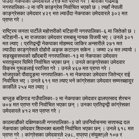
पाउँदा नेकपाका उमेदवारले २९७ मत प्राप्त गरे । बाराको गढिमाई
नगरपालिका–२ मा पनि काङ्ग्रेस निर्वाचित भएको छ । त्यहाँ नेपाली
काङ्ग्रेसका उमेदवार ४२९ मत ल्याउँदा नेकपाका उमेदवारले ३०२ मत
प्राप्त गरे ।
राष्ट्रिय जनता पार्टीले महोत्तरीको मटिहानी नगरपालिका–६ मा जितेको छ ।
मटिहानी–६ मा राजपाका उमेदवार रामबाबु नायक विजयी भए । उनले ३०१
मत ल्याए । प्रतिद्वन्द्वी नेकपाका मोहम्मद जाकिर अन्सारीले २७१ मत
ल्याउँदा काङ्ग्रेसले दोहोरो अङ्क कटाउन सकेन । जम्मा २४ मत ल्यायो ।
सङ्खुवासभाको खाँदबारी नगरपालिका–१३ मा नेकपाका उमेदवार
भरतकुमार घिमिरे निर्वाचित भएका छन् । उनले काङ्ग्रेसका उमेदवार
विक्रम गुरूङलाई पराजित गरे । उनले ४६७ मत प्राप्त गरे ।
भोजपुरको पौवादुङ्मा नगरपालिका–१ मा नेकपाका उमेदवार जितेन्द्र राई
निर्वाचित भए । उनले ६१९ मत ल्याए भने कांग्रेसका उमेदवार सम्मरबहादुर
कार्कीले २५४ मत ल्याए ।
बाग्लुङ बडिगाड गाउँपालिका–२ मा नेकपाका उमेदवार ढालप्रसाद शेरचन
७०४ मत प्राप्त गरी निर्वाचित भएका छन् । उनका प्रतिद्वन्द्वी कांग्रेसका
उमेदवारले ४१२ मत प्राप्त गरे ।
काठमाडौंको दक्षिणकाली नगरपालिका–३ को उपनिर्वाचनमा सत्तारूढ दल
नेकपाका उमेदवार शिवभक्त बलामी निर्वाचित भएका छन् । उनले ६१८ मत
प्राप्त गरे । कांग्रेसका उमेदवारले २७८, राप्रपा (संयुक्त)ले १०७ र