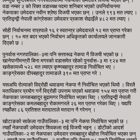
लम्जुङ सुन्दरबजार नगरपालिकामा नेकपाका उमेदवार विजयी भएका छन् ।
वडा नम्बर २ को रिक्त वडाध्यक्ष पदमा शनिबार भएको उपनिर्वाचनमा
नेकपाका उमेदवार नवीन श्रेष्ठ विजयी भएका छन् । उनले ९९३ मत ल्याए ।
प्रतिद्वन्द्वी नेपाली कांग्रेसका उमेदवार प्रकाश सेढाइँले ४८२ मत ल्याए ।
सोही निर्वाचनमा राप्रपाले १६ र स्वतन्त्र उमेदवारले १२ मत प्राप्त गरेका
छन् । १० मत बदर भएको निर्वाचन अधिकृतको कार्यालयले जानकारी
दिएको छ ।
पुनर्वास नगरपालिका–३मा पनि सत्तारूढ नेकपा नै विजयी भएको छ ।
खानेपानीमन्त्री बिना मगरको वडासमेत रहेको पुनर्वास–३ मा ९२४ मत
खसेकामध्ये ५२८ मत ल्याएर कृष्णबहादुर तामाङ निर्वाचित भए ।
काङ्ग्रेसका दीपबहादुर तामाङले ३९० मत प्राप्त गरे ।
यसअघि रोल्पाको विद्रोही थवाङमा नेकपा नै निर्वाचित भएको थियो । विरलै
मताधिकार प्रयोग गर्ने विद्रोही उपनाम पाएको थवाङमा १५४ मत प्राप्त गरी
नेकपाका जनकबहादुर बुढामगर निर्वाचित भएका थिए । प्रतिद्वन्द्वी नेपाली
काङ्ग्रेसका कमलबहादुर रोकामगरले २६ मत प्राप्त गरेका थिए । यद्यपि
त्यहाँका ८६ प्रतिशत मतदाताले मतदान नै गरेनन् ।
खोटाङको साकेला गाउँपालिका–३ मा पनि नेकपा निर्वाचित भएको छ ।
त्यहाँ नेकपाकी उमेदवार शिवकला राई विजयी भइन् । डोटीको आदर्श
गाउँपालिका–२ मा नेकपाका उमेदवार रामबहादुर बोहोरा निर्वाचित भएका छन्