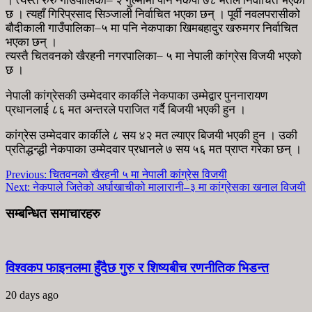
। त्यस्तै रुरु गाउँपालिका– २ गुल्मीमा पनि नेकपा ७८ मतले निर्वाचित भएको
छ । त्यहाँ गिरिप्रसाद सिञ्जाली निर्वाचित भएका छन् । पूर्वी नवलपरासीको
बौदीकाली गाउँपालिका–५ मा पनि नेकपाका खिमबहादुर खरुमगर निर्वाचित
भएका छन् ।
त्यस्तै चितवनको खैरहनी नगरपालिका– ५ मा नेपाली कांग्रेस विजयी भएको
छ ।
नेपाली कांग्रेसकी उम्मेदवार कार्कीले नेकपाका उम्मेद्वार पुननारायण
प्रधानलाई ८६ मत अन्तरले पराजित गर्दै बिजयी भएकी हुन ।
कांग्रेस उम्मेदवार कार्कीले ८ सय ४२ मत ल्याएर बिजयी भएकी हुन । उकी
प्रतिद्धन्द्धी नेकपाका उम्मेदवार प्रधानले ७ सय ५६ मत प्राप्त गरेका छन् ।
Previous:
चितवनको खैरहनी ५ मा नेपाली कांग्रेस विजयी
Next:
नेकपाले जितेको अर्घाखाचीको मालारानी–३ मा कांग्रेसका खनाल विजयी
सम्बन्धित समाचारहरु
विश्वकप फाइनलमा हुँदैछ गुरु र शिष्यबीच रणनीतिक भिडन्त
20 days ago