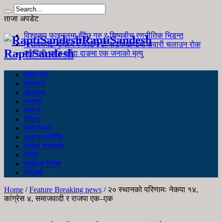
ताजा अपडेट
विश्वकप फाइनलमा हुँदैछ गुरु र शिष्यबीच रणनीतिक भिडन्त
RaptiSandesh
नारायणगढ-मुग्लिन र काठमाडौं सडकखण्डमा सवारी चलाउन रोक
RaptiSandesh
जङ्गली च्याउ खाँदा दाङमा एक जनाको मृत्यु
मुख्य पृष्ठ
समाचार
खेलकुद
प्रवास
समाज
विचार
मनोरञ्जन
सूचना प्रविधि
प्रदेश समाचार
विशेष
साहित्य विशेष
भिडियो
Home
/
Feature Breaking news
/
२० स्थानको परिणामः नेकपा १४,
कांग्रेस ४, समाजवादी र राजपा एक–एक