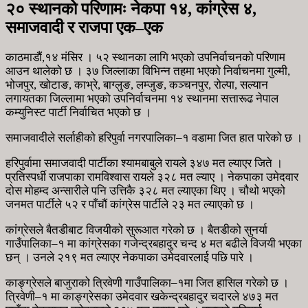
२० स्थानको परिणामः नेकपा १४, कांग्रेस ४,
समाजवादी र राजपा एक–एक
काठमाडौं,१४ मंसिर । ५२ स्थानका लागि भएको उपनिर्वाचनको परिणाम
आउन थालेको छ । ३७ जिल्लाका विभिन्न तहमा भएको निर्वाचनमा गुल्मी,
भोजपुर, खोटाङ, काभ्रे, बाग्लुङ, लम्जुङ, कञ्चनपुर, रोल्पा, सल्यान
लगायतका जिल्लामा भएको उपनिर्वाचनमा १४ स्थानमा सत्तारूढ नेपाल
कम्युनिस्ट पार्टी निर्वाचित भएको छ ।
समाजवादीले सर्लाहीको हरिपुर्वा नगरपालिका–१ वडामा जित हात पारेको छ ।
हरिपुर्वामा समाजवादी पार्टीका श्यामबाबुले रायले ३४७ मत ल्याएर जिते ।
प्रतिस्पर्धी राजपाका रामविश्वास रायले ३२८ मत ल्याए । नेकपाका उमेदवार
दोस मोहम्द अन्सारीले पनि उत्तिकै ३२८ मत ल्याएका थिए । चौथो भएको
जनमत पार्टीले ५२ र पाँचौं कांग्रेस पार्टीले २३ मत ल्याएको छ ।
कांग्रेसले बैतडीबाट विजयीको सुरूआत गरेको छ । बैतडीको सुनर्या
गाउँपालिका–१ मा कांग्रेसका गजेन्द्रबहादुर चन्द ४ मत बढीले विजयी भएका
छन् । उनले २१९ मत ल्याएर नेकपाका उमेदवारलाई पछि पारे ।
काङ्ग्रेसले बाजुराको त्रिवेणी गाउँपालिका–१मा जित हासिल गरेको छ ।
त्रिवेणी–१ मा काङ्ग्रेसका उमेदवार खकेन्द्रबहादुर चदारले ४७३ मत