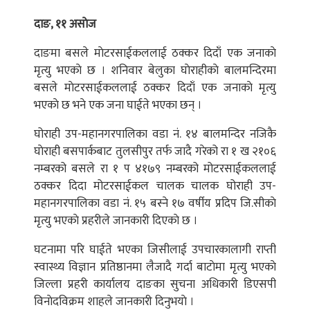
दाङ, ११ असाेज
दाङमा बसले माेटरसाईकललाई ठक्कर दिदाँ एक जनाकाे
मृत्यु भएकाे छ । शनिवार बेलुका घाेराहीकाे बालमन्दिरमा
बसले माेटरसाईकललाई ठक्कर दिदाँ एक जनाकाे मृत्यु
भएकाे छ भने एक जना घाईते भएका छन् ।
घोराही उप-महानगरपालिका वडा नं. १४ बालमन्दिर नजिकै
घाेराही बसपार्कबाट तुलसीपुर तर्फ जादै गरेको रा १ ख २१०६
नम्बरको बसले रा १ प ४१७९ नम्बरको मोटरसाईकललाई
ठक्कर दिदा मोटरसाईकल चालक चालक घोराही उप-
महानगरपालिका वडा नं. १५ बस्ने १७ वर्षीय प्रदिप जि.सीकाे
मृत्यु भएकाे प्रहरीले जानकारी दिएकाे छ ।
घटनामा परि घाईते भएका जिसीलाई उपचारकालागी राप्ती
स्वास्थ्य विज्ञान प्रतिष्ठानमा लैजादै गर्दा बाटाेमा मृत्यु भएकाे
जिल्ला प्रहरी कार्यालय दाङका सुचना अधिकारी डिएसपी
विनाेदविक्रम शाहले जानकारी दिनुभयाे ।