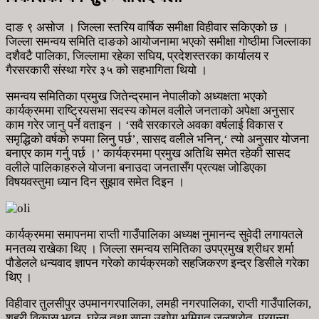
दाङ ९ असोज । जिल्ला स्तरिय वार्षिक समीक्षा विहीवार सकिएको छ ।
जिल्ला समन्वय समिति दाङको आयोजनामा भएको समीक्षा गोष्ठीमा जिल्लाका
दशैवटै पालिका, जिल्लामा रहेका सघिय, प्रदेशस्तरका कार्यालय र
गैरसरकारी संस्था गरेर ३५ को सहभागिता थियो ।
समन्वय समितिका प्रमुख जितेन्द्रमान नेपालीको अध्यक्षता भएको
कार्यक्रममा राष्ट्रियसभा सदस्य कोमल वलीले जनताको अपेक्षा अनुसार
काम गरेर जानु पर्ने वताइन । ‘सवै सरकारले अवका वर्षलाई विकास र
समृद्धिको वर्षको रुपमा लिनु पर्छ’, सासद वलीले भनिन्,‘ त्यो अनुसार योजना
बनाएर काम गर्नु पर्छ ।’ कार्यक्रममा प्रमुख अतिथि समेत रहेकी सासद
वलीले पालिकाहरुले योजना बनाउदा जनतासँग प्रत्यक्ष जोडिएका
विषयवस्तुमा ध्यान दिन सुझाव समेत दिइन ।
कार्यक्रममा समापनमा राप्ती गाउँपालिका अध्यक्ष नुमानन्द सुवेदी लगायतले
मनतव्य राखेका थिए । जिल्ला समन्वय समितिका उपप्रमुख श्रीधर शर्मा
पौडेलले धन्यवाद ज्ञापन गरेको कार्यक्रमको सहजिकरण इन्द्र डिसीले गरेका
थिए ।
विहीवार तुलसीपुर उपमानगरपालिका, लमही नगरपालिका, राप्ती गाउँपालिका,
शहरी विकास भवन, घरेलु तथा साना उद्योग,भुमिगत जलश्रोत, प्रगन्ना