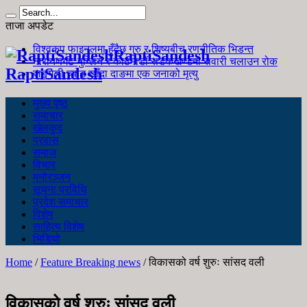
ताजा अपडेट
विश्वकप फाइनलमा हुँदैछ गुरु र शिष्यबीच रणनीतिक भिडन्त
RaptiSandesh
नारायणगढ-मुग्लिन र काठमाडौं सडकखण्डमा सवारी चलाउन रोक
RaptiSandesh
जङ्गली च्याउ खाँदा दाङमा एक जनाको मृत्यु
मुख्य पृष्ठ
समाचार
खेलकुद
प्रवास
समाज
विचार
मनोरञ्जन
सूचना प्रविधि
प्रदेश समाचार
विशेष
साहित्य विशेष
भिडियो
Home
/
Feature Breaking news
/
विकासको वर्ष शुरुः सांसद वली
विकासको वर्ष शुरुः सांसद वली