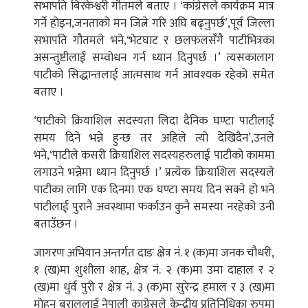
सभापति बिरकेश्वरी गौतमले बताए । ‘कांग्रेसले कार्यक्रम मात्र
गर्ने होइन,जनताको मन जित्ने गरि अघि बढ्नुपर्छ’,पूर्व जिल्ला
सभापति गौतमले भने,‘भेटघाट र छलफलसँगै पाटीभित्रका
असन्तुष्टीलाई सम्वोधन गर्न ध्यान दिनुपर्छ ।’ त्यसकालाग
पाटीको सिद्धान्तलाई आत्मसाथ गर्न आवश्यक रहेको समेत
बताए ।
‘पाटीको क्रियाशिल सदस्यता लिदा दैनिक घण्टा पाटीलाई
समय दिने भन्ने हुन्छ तर अहिले त्यो देखिदैन’,उनले
भने,‘पाटीले कसरी क्रियाशिल सदस्यहरुलाई पाटीको काममा
लगाउने भन्नेमा ध्यान दिनुपर्छ ।’ प्रत्येक क्रियाशिल सदस्यले
पाटीका लागि एक दिनमा एक घण्टा समय दिन सक्ने हो भने
पाटीलाई पुरानै अवस्थामा फर्काउन कुनै समस्या नरहेको उनी
बताउँछन ।
जागरण अभियान अन्तर्गत दाङ क्षेत्र नं. १ (क)मा जनक चौधरी,
१ (ख)मा शुशीला शाह, क्षेत्र नं. २ (क)मा उमा दाहाल र २
(ख)मा धुर्व पुरी र क्षेत्र नं. ३ (क)मा सुरेन्द्र हमाल र ३ (ख)मा
मोहन बराललाई नेपाली काग्रेसले केन्द्रीय प्रतिनिधिका रुपमा