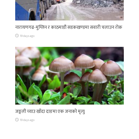
नारायणगढ-मुग्लिन र काठमाडौं सडकखण्डमा सवारी चलाउन रोक
19 days ago
जङ्गली च्याउ खाँदा दाङमा एक जनाको मृत्यु
19 days ago