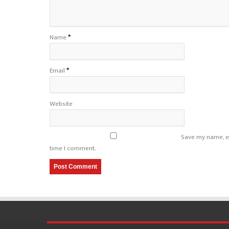
Name
*
Email
*
Website
Save my name, em
time I comment.