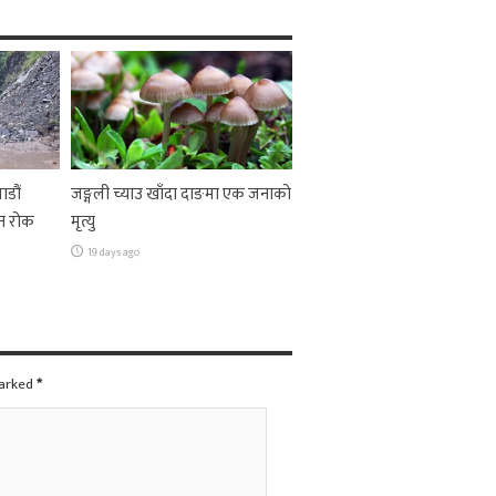
ाडौं
जङ्गली च्याउ खाँदा दाङमा एक जनाको
न रोक
मृत्यु
19 days ago
marked
*