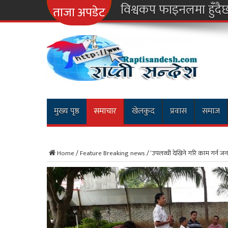
नारायण
ताजा अपडेट
मुख्य पृष्ठ
समाचार
खेलकुद
प्रवास
समाज
Home
/
Feature Breaking news
/
‘उपलव्धी देखिने गरि काम गर्न जन