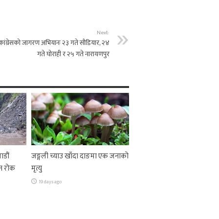
Next:
कांग्रेसको जागरण अभियानः २३ गते सौडियार, २४
गते घोराही र २५ गते नारायणपुर
ाडौं
जङ्गली च्याउ खाँदा दाङमा एक जनाको
न रोक
मृत्यु
19 days ago