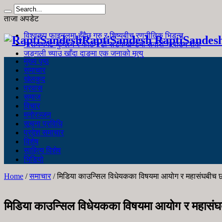
ताजा अपडेट
विश्वकप फाइनलमा हुँदैछ गुरु र शिष्यबीच रणनीतिक भिडन्त
RaptiSandesh RaptiSandes
नारायणगढ-मुग्लिन र काठमाडौं सडकखण्डमा सवारी चलाउन रोक
जङ्गली च्याउ खाँदा दाङमा एक जनाको मृत्यु
मुख्य पृष्ठ
समाचार
खेलकुद
प्रवास
समाज
विचार
मनोरञ्जन
सूचना प्रविधि
प्रदेश समाचार
विशेष
साहित्य विशेष
भिडियो
Home
/
समाचार
/
मिडिया काउन्सिल विधेयकका विषयमा आयोग र महासंघबी
मिडिया काउन्सिल विधेयकका विषयमा आयोग र महास