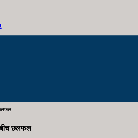
h
च छलफल
ंघबीच छलफल