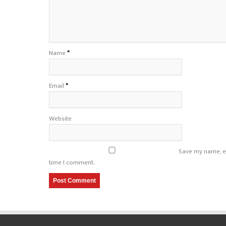
Name
*
Email
*
Website
Save my name, em
time I comment.