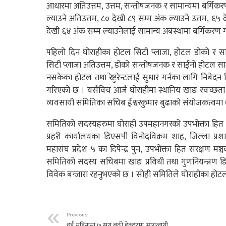
आधारमा अतिउत्तम, उत्तम, सन्तोषजनक र सामान्यमा बर्गिकर
ल्याउने अतिउत्तम, ८० देखी ८९ सम्म अंक ल्याउने उत्तम, ६
देखी ६४ अंक सम्म ल्याउनेलाई सामान्य अबस्थामा बर्गिकरण ग
पहिलो दिन घोराहीका होटल सिटी प्लाजा, होटल डोको र
सिटी प्लाजा अतिउत्तम, डोको सन्तोषजनक र साईनो होटल साम
नसकेका होटल तथा रेष्टुरेन्टलाई सुधार गर्नका लागि निबे
गरिएको छ । यसैविच आजै घोराहीमा स्थानिय खाद्य स्वच्छ
व्यवसायी समितिका सचिब ईश्वरकुमार बुढाको संयोजकत्वमा
समितिको सदस्यहरुमा घोराही उपमहानगरको उपभोक्ता हित स
प्रहरी कार्यालयका डिएसपी विनोदविक्रम शाह, जिल्ला प्र
महासंघ प्रदेश ५ का दिपेन्द्र पुन, उपभोक्ता हित संरक्षण म
समितिको सदस्य सचिबमा खाद्य प्रविधी तथा गुणनियन्त्रण 
विवेक बन्जारा रहनुभएको छ । सोही समितिले घोराहीका होटल
Previous:
दुई महिनामा ७ सय बढी हेक्टरमा आगलागी