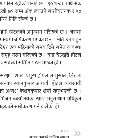
ण गरिने उहाँको भनाई छ । ९० भन्दा माथि अंक
५ देखी ७९ सम्म अंक ल्याउने सन्तोषजनक र ५०
रिने निति रहेको छ ।
 साईनो होटलको अनुगमन गरिएको छ । जसमा
ान्यमा बर्गिकरण भएका छन् । अति उत्तम हुन
दन दिएर एक महिनाको समय दिने समेत व्यवस्था
ता समूह गठन गरिएको छ । दाङ देउखुरी होटल
 ७ सदस्यी समिति गठन भएको हो ।
ंरक्षण शाखा प्रमुख होमलाल भुसाल, जिल्ला
शासनका स्यामकुमार आचार्य, होटल व्यवसायी
ञ्चका अध्यक्ष केशबकुमार शर्मा रहनुभएको छ ।
डिभिजन कार्यालयका खाद्य अनुसन्धान अधिकृत
हरुको स्तरीकरण गर्न थालेको हो ।
Next:
अचार वनाउने तालिम सम्पन्न