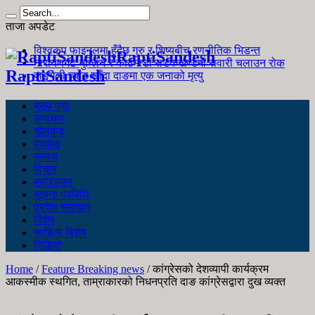
ताजा अपडेट
विश्वकप फाइनलमा हुँदैछ गुरु र शिष्यबीच रणनीतिक भिडन्त
RaptiSandesh
नारायणगढ-मुग्लिन र काठमाडौं सडकखण्डमा सवारी चलाउन रोक
RaptiSandesh
जङ्गली च्याउ खाँदा दाङमा एक जनाको मृत्यु
मुख्य पृष्ठ
समाचार
खेलकुद
प्रवास
समाज
विचार
मनोरञ्जन
सूचना प्रविधि
प्रदेश समाचार
विशेष
साहित्य विशेष
भिडियो
Home
/
Feature Breaking news
/
कांग्रेसको देशव्यापी कार्यक्रम
आकस्मीक स्थगित, ताम्राकारको निधनप्रति दाङ कांग्रेसद्वारा दुख व्यक्त