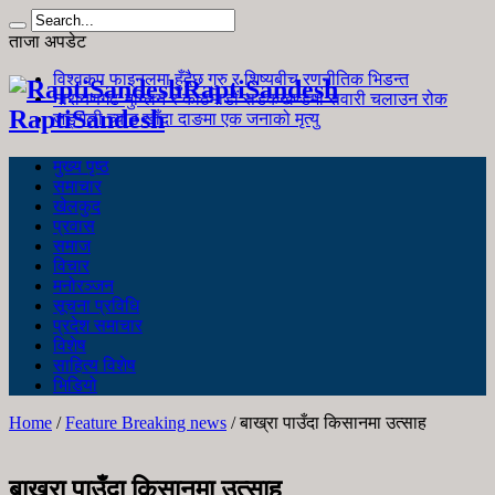
ताजा अपडेट
विश्वकप फाइनलमा हुँदैछ गुरु र शिष्यबीच रणनीतिक भिडन्त
RaptiSandesh
नारायणगढ-मुग्लिन र काठमाडौं सडकखण्डमा सवारी चलाउन रोक
RaptiSandesh
जङ्गली च्याउ खाँदा दाङमा एक जनाको मृत्यु
मुख्य पृष्ठ
समाचार
खेलकुद
प्रवास
समाज
विचार
मनोरञ्जन
सूचना प्रविधि
प्रदेश समाचार
विशेष
साहित्य विशेष
भिडियो
Home
/
Feature Breaking news
/
बाख्रा पाउँदा किसानमा उत्साह
बाख्रा पाउँदा किसानमा उत्साह