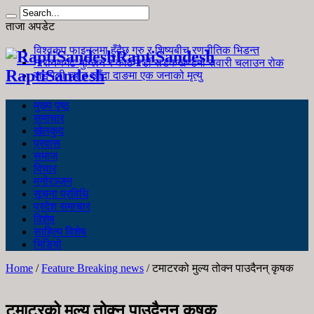
ताजा अपडेट
विश्वकप फाइनलमा हुँदैछ गुरु र शिष्यबीच रणनीतिक भिडन्त
RaptiSandesh
नारायणगढ-मुग्लिन र काठमाडौं सडकखण्डमा सवारी चलाउन रोक
RaptiSandesh
जङ्गली च्याउ खाँदा दाङमा एक जनाको मृत्यु
मुख्य पृष्ठ
समाचार
खेलकुद
प्रवास
समाज
विचार
मनोरञ्जन
सूचना प्रविधि
प्रदेश समाचार
विशेष
साहित्य विशेष
भिडियो
Home
/
Feature Breaking news
/
टमाटरको मुल्य तोक्न पाउदैनन् कृषक
टमाटरको मुल्य तोक्न पाउदैनन् कृषक