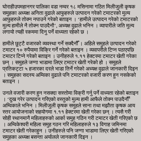
घोराहीउपमहानगर पालिका वडा नम्वर १८ मसिनामा गठित मिलीजुली कृषक
समुहका अध्यक्ष अनिता वुढाले आफुहरुले उत्पादन गरेको टमाटरको मुल्य
आफुहरुले तोक्न नपाउने गरेको बताइन । ‘हामीले उत्पादन गरेको टमाटरको
मुल्य हामीले नै तोक्न पाउदैनौ’, अध्यक्ष वुढाले भनिन । व्यापारीले जति मुल्य
लगायो त्यही रकममा दिनु पर्ने वाध्यता रहेको छ ।
हामीले छुट्टै वजारको व्यवस्था गर्ने सक्दैनौँ । अहिले समुहले उत्पादन गरेको
टमाटर १० रुपैयामा विक्रि गर्ने गरेको बताइन । व्यवापरीले टिप्न पठाएपछि
टमाटर टिप्ने गरेको बताइन । उनीहरुले १.११ हेक्टरमा टमाटर खेती गरेका
छन् । समुहले जग्गा भाडामा लिएर टमाटर खेती गरेको हो । समुहले
प्रतिकट्टा ५ हजारका दरले भाडा तिर्ने गरेको अध्यक्ष वुढाले जानकारी दिइन
। समुहका सदस्य अम्विका वुढाले पनि टमाटरको वजारी करण हुन नसकेको
बताइन ।
उनले वजारी करण हुन नसक्दा सस्तोमा विक्री गर्नु पर्ने वाध्यता रहेको बताइन
। ‘दुख गरेर उत्पादन गरिएको वस्तुको मुल्य हामी आफैले तोक्न पाउदैनौँ’
अम्विकाले भनिन । मिलीजुली कृषक समुहले साना तथा मझौता कृषक आय
स्तर आयोजनाको सहयोगमा १.११ हेक्टरमा खेती गरेका छन् । त्यसै गरी
सोही स्थानमानै महिलाहरुको आर्का समुह गठिन गरी टमाटर खेती गरिएको छ
। अम्विकेश्वरी महिला समुह गठन गरि महिलाहरुले १३ विगाह जमिनमा
टमाटर खेती गरेकाहुन । उनीहरुले पनि जग्गा भाडामा लिएर खेती गरिएको
समुहका अध्यक्ष बसन्ता अर्यालले जानकारी दिइन ।